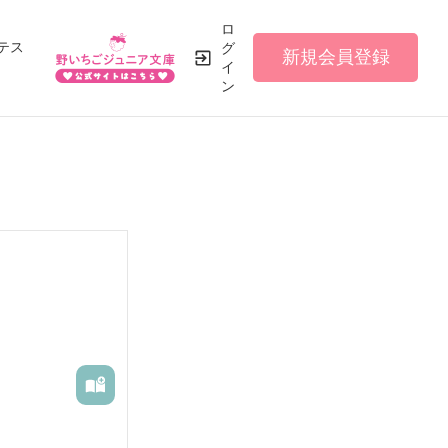
ロ
テス
グ
新規会員登録
イ
ン