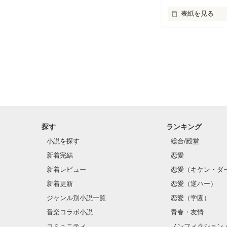
表紙を見る
私、破壊の女王
私の実話を

この小説に書き
最後まで読まな
この世には、そ
探す
ランキング
いるんだ…など
私は嬉しいです。
小説を探す
総合/殿堂
新着完結
恋愛
私は小説家を目
新着レビュー
恋愛（キケン・ダ
どうか、途中ま
新着更新
恋愛（逆ハー）
感想を下さいm(_
ジャンル別小説一覧
恋愛（学園）
音楽コラボ小説
青春・友情
コミュニティ
ノンフィクション