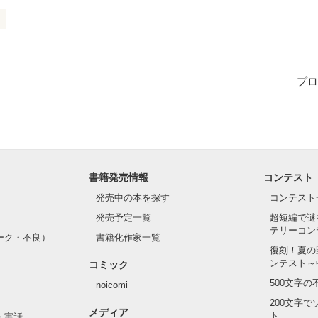
は耳が聞こえません。

プロ
込みます。

くてもかまいません。

ういう人が

書籍発売情報
コンテスト
、共感さえしてくれば



発売中の本を探す
コンテスト
発売予定一覧
超短編で謎
テリーコン
指してる中１年です。

ーク・不良）
書籍化作家一覧
ででもいいので

復刻！夏の
 _)m
ンテスト～
コミック
500文字
noicomi
200文字
作品を読む
メディア
ト
・実話