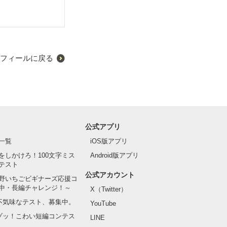
フィールに戻る
公式アプリ
一覧
iOS版アプリ
をしかけろ！100文字ミス
Android版アプリ
テスト
公式アカウント
野いちごビギナーズ応援コ
中・長編チャレンジ！～
X（Twitter）
の不気味なテスト、募集中。
YouTube
でゾッ！こわい短編コンテス
LINE