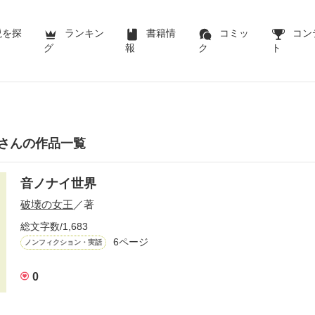
説を探
ランキン
書籍情
コミッ
コン
グ
報
ク
ト
さんの作品一覧
音ノナイ世界
破壊の女王
／著
総文字数/1,683
6ページ
ノンフィクション・実話
0