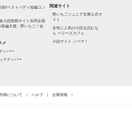
関連サイト
最強‼ベストバディ短編コン
野いちごジュニア文庫公式サ
イト
版小説投稿サイト合同企画
の長編大賞」野いちご！会
女性に人気の小説を読むな
ら ベリーズカフェ
小説サイト ノベマ！
スメ
ナンバー
ックナンバー
作権について
ヘルプ
企業情報