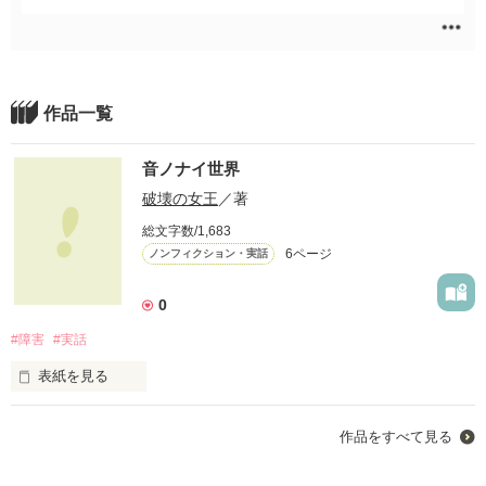
作品一覧
音ノナイ世界
破壊の女王
／著
総文字数/1,683
6ページ
ノンフィクション・実話
0
#障害
#実話
表紙を見る
作品をすべて見る
私、破壊の女王は耳が聞こえません。

私の実話を
