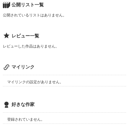
この小説に書き込みます。

公開リスト一覧
最後まで読まなくてもかまいません。

公開されているリストはありません。
この世には、そういう人が

レビュー一覧
いるんだ…など、共感さえしてくれば

私は嬉しいです。

レビューした作品はありません。
私は小説家を目指してる中１年です。

どうか、途中まででもいいので

マイリンク
感想を下さいm(_ _)m
マイリンクの設定がありません。
作品を読む
好きな作家
登録されていません。