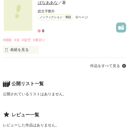
ばなああな
／著
総文字数/0
0ページ
ノンフィクション・実話
0
#感動
#涙
#架空
#裏切り
表紙を見る
作品をすべて見る
ほんとに好きだった…

こんな形で終わるとはおもってなかったんだよ

公開リスト一覧
ねぇ、ほんとにいないの？

公開されているリストはありません。
うそだったの？

教えてよ…

レビュー一覧
レビューした作品はありません。