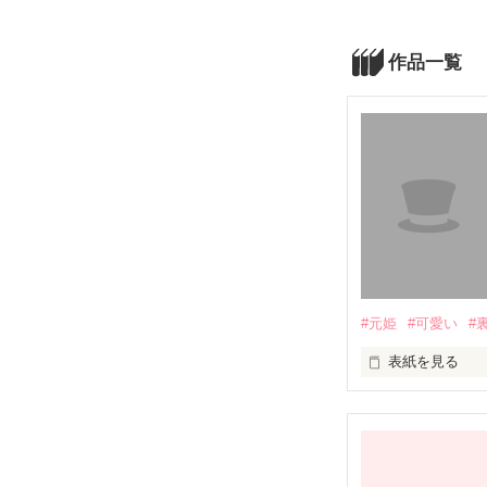
作品一覧
#元姫
#可愛い
#
表紙を見る
『違う！私達は
本物オヒメサマ:舞夢
『あははははは
偽物オヒメサマ:際
嘘をつき続ける