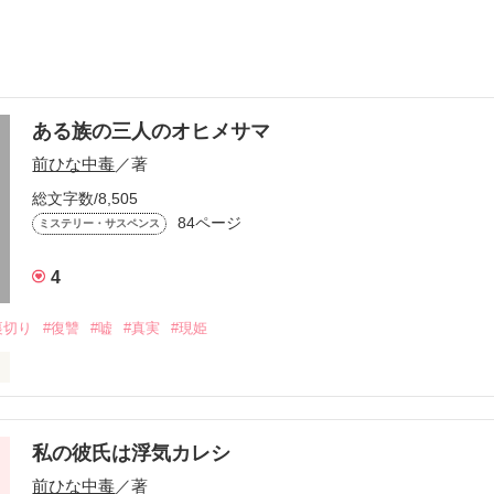
ある族の三人のオヒメサマ
前ひな中毒
／著
総文字数/8,505
84ページ
ミステリー・サスペンス
4
裏切り
#復讐
#嘘
#真実
#現姫
やってない！信じて！！！』

    月&華夢   星

はっ！！！かっわいそ~』

私の彼氏は浮気カレシ
咲    夜空

前ひな中毒
／著
三人のオヒメサマ。
