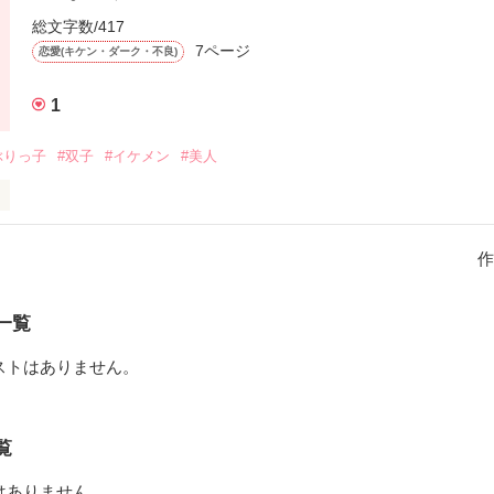
総文字数/417
は…！？

7ページ
恋愛(キケン・ダーク・不良)
ったの…あははははははっ！！！」」」

1
性的行為、暴力的行為表現が書かれています。

ターンしてください。
ぶりっ子
#双子
#イケメン
#美人
作品を読む
作
れている双子の姉

(ハナカゴ   ミオ)

一覧
言われている双子の兄

ストはありません。
 (イオリ   ケイト)

ラの切ないストーリー

覧
 it.       (見逃さないでね！！)
はありません。