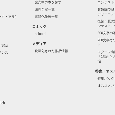
発売中の本を探す
コンテスト
発売予定一覧
超短編で謎
テリーコン
ーク・不良）
書籍化作家一覧
復刻！夏の
ンテスト～
コミック
500文字
noicomi
200文字
メディア
ト
・実話
映画化された作品情報
スターツ出
ペンス
「1話から
場
特集・オス
特集バック
オススメバ
川柳