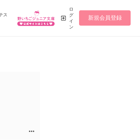
ロ
テス
グ
新規会員登録
イ
ン