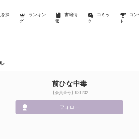
説を探
ランキン
書籍情
コミッ
コン
グ
報
ク
ト
ル
前ひな中毒
【会員番号】931202
フォロー