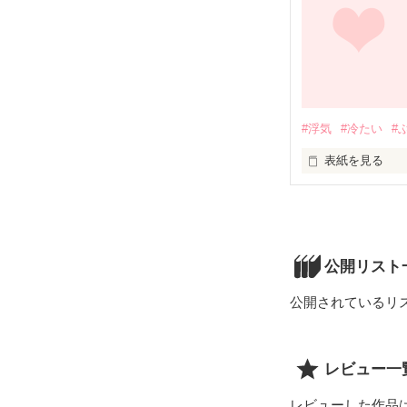
果たして、真実
「「「私達…だ
この小説には、
嫌なひとは、U
#浮気
#冷たい
#
表紙を見る
美人双子と言わ
花籠   美桜     
公開リスト
イケメン双子と
公開されているリ
伊織    圭斗    
ドキドキハラハ
レビュー一
Don't  miss  
レビューした作品