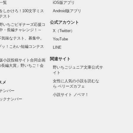
一覧
iOS版アプリ
をしかけろ！100文字ミス
Android版アプリ
テスト
公式アカウント
野いちごビギナーズ応援コ
中・長編チャレンジ！～
X（Twitter）
の不気味なテスト、募集中。
YouTube
でゾッ！こわい短編コンテス
LINE
関連サイト
版小説投稿サイト合同企画
の長編大賞」野いちご！会
野いちごジュニア文庫公式サ
イト
女性に人気の小説を読むな
スメ
ら ベリーズカフェ
ナンバー
小説サイト ノベマ！
ックナンバー