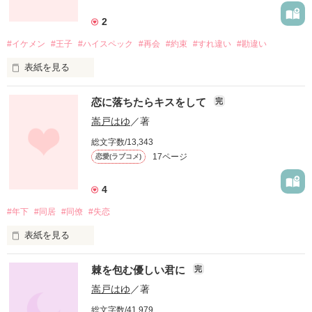
彼と別れてからの５年。

卒業して仕事を始めた彼のいない生活。

作品を読む
2
神の子と言われる所以

怪しく光る眼光は見た者を凍りつかせる

#イケメン
#王子
#ハイスペック
#再会
#約束
#すれ違い
#勘違い
好きで好きで仕方なかった元彼の隆弘。

と

透き通るような澄んだブルーと

表紙を見る
元彼を思い続ける朋花を優しく包み込む

何もかもを射抜く曇りのない薄いブラウン

同僚の佐野主任。

両色を併せ持つ不思議な瞳は何を映すのか

天野紗良　２５歳

恋に落ちたらキスをして
完
朋花の恋の行方は………。

悲しみを宿す宗一郎の瞳に

おとぎ話の王子様に憧れていた女の子

嵩戸はゆ
／著
微かな恋心を抱いていく桃香は………

総文字数/13,343
ごくごく普通の夢見る乙女は

黒谷朋花　２７歳

17ページ
恋愛(ラブコメ)
夢じゃなくて現実を見ることにして……

樋口家：長女　樋口桃香　２０歳

4
元彼　藤田隆弘　２７歳

辻本家：長男　神の子　辻本宗一郎

#年下
#同居
#同僚
#失恋
松田爽助　２８歳

同僚　佐野広晃　３５歳

表紙を見る
忘れられない女の子のために頑張ってきた

みんなの憧れリアル王子様

園田尚之。２５歳。

棘を包む優しい君に
完
何もかも簡単に手に入ってつまらない。

だからゲームを持ち掛けた。

嵩戸はゆ
／著
忘れられない女の子＝紗良

作品を読む
言い出せないまま思わぬ方向へ

作品を読む
総文字数/41,979