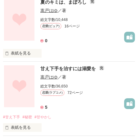
周りが騒がしくなっていく

夏のキミは、まぼろし
完
２人の男の人と日替わりで添い寝！？

嵩戸はゆ
／著
だいたい出会ってすぐに気を失うって！！

中島 心春(なかじま こはる)２０歳。

総文字数/10,448
16ページ
恋愛(ピュア)
心春の上司は全て揃っているような

容姿端麗で仕事も出来るみんなの憧れの人。

作品を読む
佐々木 貴也(ささき たかや)３２歳。

0
ただ性格に一癖ありだし心春からしたら

表紙を見る
年上過ぎて……つまりはただの上司だった。

高校最後の夏休み。

甘え下手を治すには溺愛を
この言葉を聞くまでは。

完
私、美緒は補習に学校に来ていた。

嵩戸はゆ
／著
「私のマンションに住んでも構いませんよ。」

そこで誰ともつるまず、いつも窓の外を眺めている違うクラス
総文字数/36,650
の新山くんが気になって……。

話はとんでもない方向に進み、

72ページ
恋愛(ラブコメ)
住居を提供する代わりに添い寝をして欲しい

あなたは夏のまぼろしなの？

と頼まれて……。

5
それとも……。
#甘え下手
#秘密
#甘やかし
試行錯誤をしながら同居生活をしていると

宇佐美 和久(うさみ わく)に

表紙を見る
作品を読む
知られてしまった。
