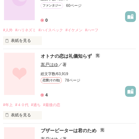
60ページ
ファンタジー
笹島綾乃。２８歳。

向かうところ敵なしの美人で有名。

器用なのか不器用なのか分からない爽助

0
と

王子様なんていないと諦めた紗良

#人外
#ハリネズミ
#ハイスペック
#イケメン
#ハーフ
好きになったら負けのゲーム。

陥落するのはどっちだ。

表紙を見る
２人の恋はおとぎ話みたいに

めでたしめでたし？

針谷健吾２３歳

オトナの恋は礼儀知らず
完
オヤジの経営する派遣会社の次期社長

嵩戸はゆ
／著
人ならざるモノ＝人外

総文字数/63,919
故に息苦しさを感じていた。

ランキングに載りました！

78ページ
恋愛(その他)
これもひとえに読んでいただいている皆様、それから応援して
作品を読む
いただいている皆様のお陰です。

成宮朱莉２１歳

4
ありがとうございます。

#年上
#４０代
#過ち
#最後の恋
針谷人材派遣の受付をしていた

まだ書いてもいいんだよって言っていただけているようで嬉し
どこかズレている女

いです。

表紙を見る
気づけば結婚せずに生きてきた。

素直じゃない俺様と

ブザービーターは君のため
完
それでいいと思っていた。

素直だけどズレている女
