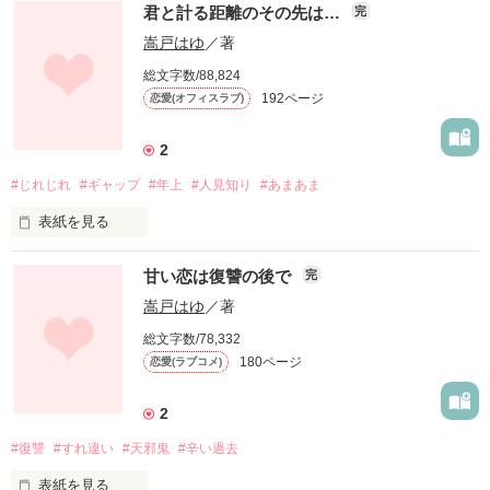
高橋朱音　たかはしあかね　２５歳

君と計る距離のその先は…
完
西村花音（にしむらかのん）２７歳

作品を読む
高宮 俊哉　３２歳　笑わない課長

嵩戸はゆ
／著
美人で仕事が出来ると言われる裏で

小さい会社だからこそ

ダメ男収集家と揶揄される

内田 藤花　２３歳　頑張りが空回る３年目

総文字数/88,824
なんでもやって

192ページ
恋愛(オフィスラブ)
それなりに仕事も出来るって自負があった

自動車メーカーアバンスジャパン

BCリク企画に参加しました！ 

2
資材調達部／設備調達

#27 「上司・トラブル・同居

会社が吸収合併されて

・過去の傷心・恋の予感」

#じれじれ
#ギャップ
#年上
#人見知り
#あまあま
新しく上司になったのは

澤口恭一　さわぐちきょういち　２５歳

表紙を見る
家電メーカー大企業フォレスト工業山野支社

同期期待の星

皆様のお陰で完結してランキングに載りました

クールで歯に衣着せぬ物言い

私、『真野穂花』には秘密がある

イケメン過ぎる支社長

甘い恋は復讐の後で
完
ありがとうございます

それは対人恐怖症

倉林崇仁（くらばやしたかひと）３３歳

薬が切れると途端に人が怖くなってしまう

嵩戸はゆ
／著
＊＊＊

総文字数/78,332
社長の息子だから

あとがきを消す代わりに

180ページ
恋愛(ラブコメ)
「だったら俺で慣れればいい

世の中を舐めた人だって思ってた

作品を読む
澤口side番外編を追加しました

俺に、触れてみる？」

2
それなのに

楽しんでいただけると幸いです

強面の見た目が苦手な『橘俊介』からの

#復讐
#すれ違い
#天邪鬼
#辛い過去
突然のアプローチに戸惑う

わざわざ苦労を背負い込む彼の力になりたい

＊＊＊

って厄介なことを思い始めて…

表紙を見る