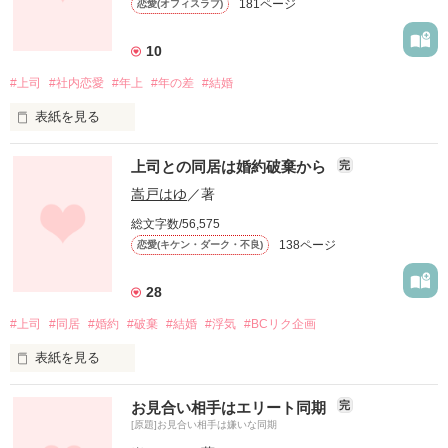
181ページ
恋愛(オフィスラブ)
なんの取り柄もない澪の入社を決めたのは

会社トップである谷龍之介だった

10
一見すると優しそうな若手ＣＥＯだけど…

#上司
#社内恋愛
#年上
#年の差
#結婚
お給料だけじゃままならない事情がある澪へ

表紙を見る
甘い罠が逃げ道を絡め取っていく

鬼上司だと思っていた高宮課長

上司との同居は婚約破棄から
完
若手イケメンＣＥＯ

紆余曲折を経て

嵩戸はゆ
／著
付き合うことになった

谷　龍之介　Tani Ryunosuke　３６歳

総文字数/56,575
２人だけれど……

138ページ
恋愛(キケン・ダーク・不良)
社内恋愛は

夢を諦めた高卒女子

思い描いていたよりも大変で

28
相川　澪　Aikawa Mio　２０歳

#上司
#同居
#婚約
#破棄
#結婚
#浮気
#BCリク企画
無事に結婚できるの？

表紙を見る
＊＊＊

「行くところないんなら俺ん家に住むか？」

商業施設プロデュース業　プラシデス社

お見合い相手はエリート同期
ランキングに載りました！

完
これもひとえに皆様が読んでくださったお陰です

[原題]お見合い相手は嫌いな同期
婚約破棄をしてボロボロになった私へ

高宮 俊哉　３２歳　鬼上司…卒業？

ありがとうございます！！
