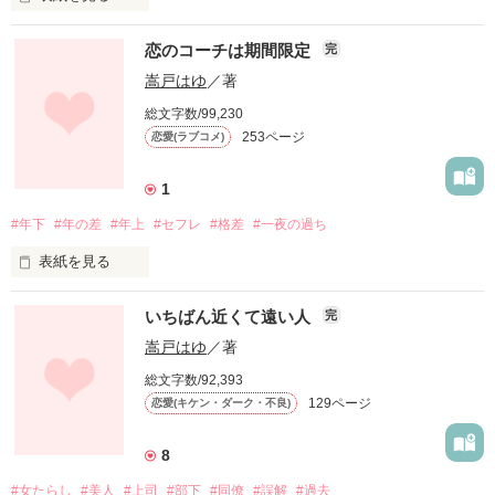
ランキングに載りました！

「橘で本当にいいの？俺にしない？」

これもひとえに皆様が読んでくださったお陰です

キミなら素敵な恋ができるよ

恋のコーチは期間限定
完
ありがとうございます！！

ボクの可愛いウサギちゃん

甘いマスクで囁く『宮崎和馬』

ランキングに載りました！

嵩戸はゆ
／著
これもひとえに皆様が読んでくださったお陰です

かんたん感想して下さった方、

ありがとうございます！！

総文字数/99,230
感想ノートにコメントを下さった方

私、松永莉緒は

「せっかくよくなってきていたのに

253ページ
恋愛(ラブコメ)
ありがとうございます

まだ恋をしたことのない２２歳

しょうがない子ですね」

かんたん感想して下さった方もありがとうございます

書いていくのにものすごく励みになってます

初めての恋のお相手は

1
恋にも似た感情を抱いたことのある

書いていく励みになります

危ない匂いのする危険な男

心療内科医師の『如月薫』

＊＊＊

#年下
#年の差
#年上
#セフレ
#格差
#一夜の過ち
けれど気持ちは止められなくて……

少しでもお礼になればと倉林崇仁Sideを

表紙を見る
第３回ベリーズカフェ恋愛小説大賞の

三者三様に翻弄されて

追加しました

新人賞に選んでいただけました

これじゃ治るものも治らないんですけど！！

楽しんでいただければ幸いです

早急にテニスを上達させなければ……

いちばん近くて遠い人
完
時間がないと焦る中原美希の前に

これもひとえに皆様に読んでいただけて

俺は復讐を始める

嵩戸はゆ
／著
応援していただけたお陰です

何も知らずにへらへら笑う平和ボケした顔を

王手デパートの事務

ー＊＊＊ー

妹の同級生

歪ませてやるんだ

総文字数/92,393
高坂蒼葉がコーチに名乗り出てくれた

ありがとうございます

真野穂花 まの ほのか ２２歳

129ページ
恋愛(キケン・ダーク・不良)
micoroさま

レビューありがとうごさいます

書籍はマカロン文庫から

褒めていただけて顔がにやけてしまいました

年下は恋愛対象外で

8
2019.8.15 発売予定です

松永莉緒　恋に夢みる　２２歳

王手デパートの営業

なんとも思わなかったはずなのに

#女たらし
#美人
#上司
#部下
#同僚
#誤解
#過去