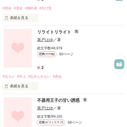
野々村 美智：姉御肌の同僚

ランキングに載りました！

#宿命
#運命
#婚約者
#生け贄
２人の行方は

早川 隼人：人がいい　同僚

これもひとえに皆様が読んでくださったお陰です

モジャモジャの髪みたいに絡まって…

植田 武蔵：同僚で加賀の旧友

ありがとうございます！！

表紙を見る
作品を読む
書いていく励みになります

ひどく滑稽で醜くて、そして美しい

リライトリライト
完
嵩戸はゆ
／著
佐久間悠斗:

逃れられない宿命

 同僚　仕事が出来る謎の仙人

ランキングに載りました！

総文字数/46,978
これもひとえに皆様が読んでくださったお陰です

60ページ
恋愛(その他)
浜島由莉: 

ありがとうございます！！

主人公　２３歳

作品を読む
生け贄として捧げられる樋口桃香

2
守谷啓介: 

#元カレ
#年上
#忘れられない
#再会
名家の樋口家と辻本家

佐久間の悪友　２７歳

両家は古くから憎しみ合う間柄だった

表紙を見る
清水沙羅: 

樋口家の長女として生まれた桃香

作品を読む
主人公の友達　２３歳

忘れられない彼。

辻本家の長男であり

不器用王子の甘い誘惑
完
そんな彼と再会したら……。

神の子と揶揄される宗一郎

嵩戸はゆ
／著
会うだけで彼との思い出も匂いも何もかも一気にあの頃へ引き
古き良き伝統……

総文字数/99,165
戻される。

いや、古き悪しき伝統に翻弄された

89ページ
恋愛(オフィスラブ)
２人の運命は絡まり縺れていく
