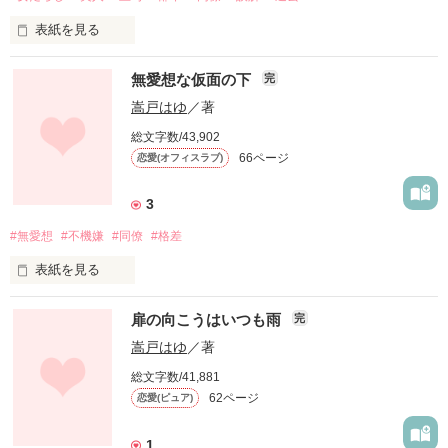
上原た壱先生の素敵なイラストと共に

黒田伶央　謎多き　２７歳

橘俊介 たちばな しゅんすけ ２７歳

酒に飲まれた美希を介抱した蒼葉と

楽しんでいただけたら幸いです

宮崎和馬 みやざき かずま ２７歳

表紙を見る
一夜の過ちを犯してしまって

大谷翔吾　莉緒の会社で同期　２４歳

作品を読む
＊＊＊

新しく直属の上司になった加賀雅也は

コーチのお礼代わりにコーチの期間だけの

無愛想な仮面の下
鮫島郁　伶央が唯一、心を許す人　２２歳

完
真野穂花が通う心療内科医師

人たらしの女たらし

恋人関係を求められた

聖凪砂さま

嵩戸はゆ
／著
素敵なレビューありがとうございます

如月薫 きさらぎ かおる ３３歳

営業成績は課でトップだけれど

総文字数/43,902
とにかく女関係がだらしない

それってただのセフレでしょ！？

66ページ
恋愛(オフィスラブ)
やりたい時にやれる後腐れない女が最高

ランキングに載りました！

なんて最低な言葉をほざいている

作品を読む
3
「元彼を見返す為に俺を利用しなよ」

これもひとえに皆様が読んでくださったお陰です

#無愛想
#不機嫌
#同僚
#格差
ありがとうございます！！

かくいう私、南英里は……

作品を読む
時折、見せる優しさ

表紙を見る
南の魔女と揶揄されて疎まれていた

激しく求められる熱情に心揺さぶられて

この作品は無理かな……と思っていたので違った意味で嬉しい
最初は天敵だったのに

です

男はもちろん人との付き合いも

扉の向こうはいつも雨
完
いつからか気づけば目で追っていた

全てを諦めていた心の隙間に

嵩戸はゆ
／著
かんたん感想して下さった方もありがとうございます

厄介な加賀さんが入り込んで来て……

中原美希　可愛くなれない25歳　ＯＬ

モジャ仙人こと佐久間悠斗

総文字数/41,881
書いていく励みにとってもなっています！

高坂蒼葉　自称モテ男18歳　有名国立大学学生

62ページ
恋愛(ピュア)
無愛想でいつも不機嫌な彼

南 英里：主人公　美人で誤解されやすい

その彼の意外な表情と知られざる過去

加賀 雅也：女たらしの直属の上司

1