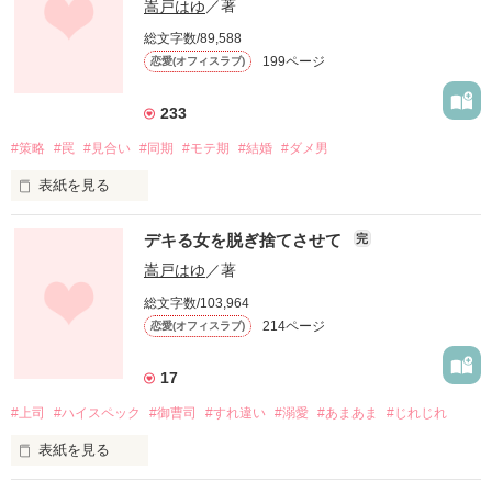
手を差し伸べたのは……

嵩戸はゆ
／著
内田 藤花　２３歳　恋愛偏差値低め

かんたん感想して下さった方

総文字数/89,588
『笑わない男』

ありがとうございます

199ページ
恋愛(オフィスラブ)
そんな異名を持つ高宮課長

このお話だけでも

書いていくのに励みになっています

会社では見せない

233
分かるようになっていますが

彼の思わぬ優しさに触れる

#策略
#罠
#見合い
#同期
#モテ期
#結婚
#ダメ男
２人の馴れ初めにご興味のある方は

『上司との同居は結婚破棄から』

表紙を見る
そして……

作品を読む
をお読みいただくとより楽しめると思います

お見合いをして

「上手く笑えないんだ」

デキる女を脱ぎ捨てさせて
完
私は今日から変わるんだ

嵩戸はゆ
／著
苦しそうに言った高宮課長の顔が

ランキングに載りました！

そう意気込んで行った

頭から離れない

これもひとえに皆様が読んでくださったお陰です

総文字数/103,964
ホテルのフロントラウンジに現れたのは

ありがとうございます！！

214ページ
恋愛(オフィスラブ)
天敵とも言える同期の澤口恭一で……

「責任取って下さい

身代わりでもいいんです」

本棚に入れて下さった方、かんたん感想して下さった方もあり
澤口とどうこうなるなんて考えられない！！

17
がとうございます

そう言った手前

#上司
#ハイスペック
#御曹司
#すれ違い
#溺愛
#あまあま
#じれじれ
この恋は後戻りできないんです

書いていく励みになっております

自動車メーカーアバンスジャパン

表紙を見る
生産技術開発部／エンジン生産技術

商業施設プロデュース業　プラシデス社

小さな会社の庶務だった
