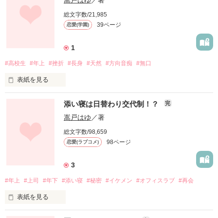
嵩戸はゆ
／著
それなのに………。

その上、人外と人であるために

総文字数/21,985
心悩ませることに……

作品を読む
39ページ
恋愛(学園)
４０歳にして戸惑いばかりの日々を

送ることになるなんて。

1
#高校生
#年上
#挫折
#長身
#天然
#方向音痴
#無口
表紙を見る
作品を読む
千尋とかいうチビは変な奴

添い寝は日替わり交代制！？
完
なのになんでこんなに気になるんだ

作品を読む
嵩戸はゆ
／著
澤村望夢(さわむら のぞむ)

総文字数/98,659
元プロバスケ選手

98ページ
恋愛(ラブコメ)
必要以上に話さない性格なのに主人公

飯塚千尋(いいづか ちひろ)

3
高校１年

#年上
#上司
#年下
#添い寝
#秘密
#イケメン
#オフィスラブ
#再会
天真爛漫で恋をまだ知らない

表紙を見る
謎の人物、澤村望夢

この人がどんな人か分かるにつれて

年上と年下。
