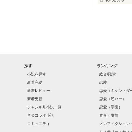
高校１年の有村
に現れたのは学
胸キュン必須の
探す
ランキング
小説を探す
総合/殿堂
新着完結
恋愛
新着レビュー
恋愛（キケン・ダ
新着更新
恋愛（逆ハー）
ジャンル別小説一覧
恋愛（学園）
音楽コラボ小説
青春・友情
コミュニティ
ノンフィクション
ミステリー・サス