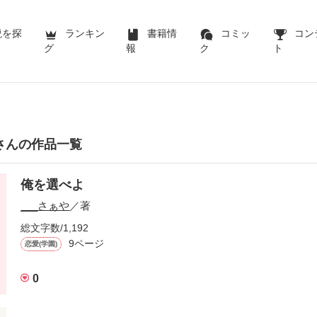
説を探
ランキン
書籍情
コミッ
コン
グ
報
ク
ト
やさんの作品一覧
俺を選べよ
___さぁや
／著
総文字数/1,192
9ページ
恋愛(学園)
0