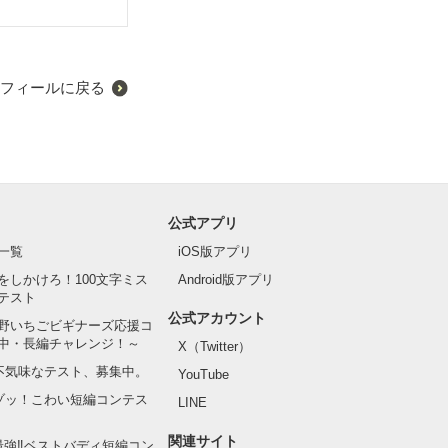
そんな由真の前
なり始めて…。
フィールに戻る
公式アプリ
一覧
iOS版アプリ
をしかけろ！100文字ミス
Android版アプリ
テスト
公式アカウント
野いちごビギナーズ応援コ
中・長編チャレンジ！～
X（Twitter）
の不気味なテスト、募集中。
YouTube
でゾッ！こわい短編コンテス
LINE
関連サイト
最強‼ベストバディ短編コン