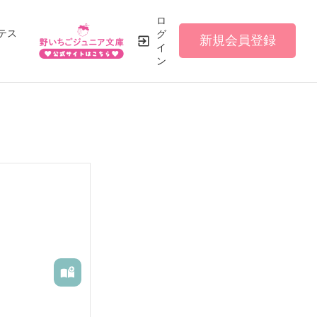
ロ
テス
グ
新規会員登録
イ
ン