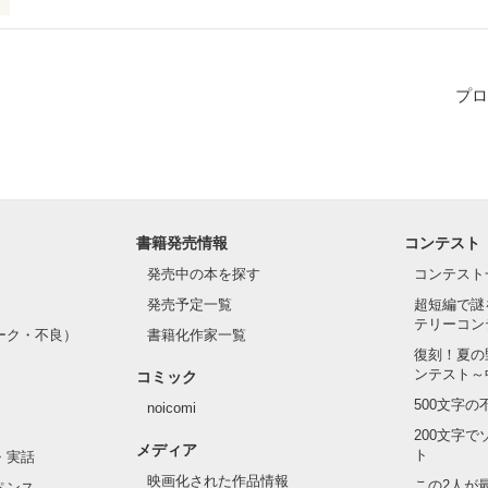
由真は学年１の地味っ子。過去のトラウマから素顔を隠し生きてきた。
年１のモテ男の竹内拓哉。素顔を隠し続けて生きている由真の事が気に
スクールラブ♡
プロ
作品を読む
書籍発売情報
コンテスト
発売中の本を探す
コンテスト
発売予定一覧
超短編で謎
テリーコン
ーク・不良）
書籍化作家一覧
復刻！夏の
ンテスト～
コミック
500文字
noicomi
200文字
メディア
ト
・実話
映画化された作品情報
この2人が
ペンス