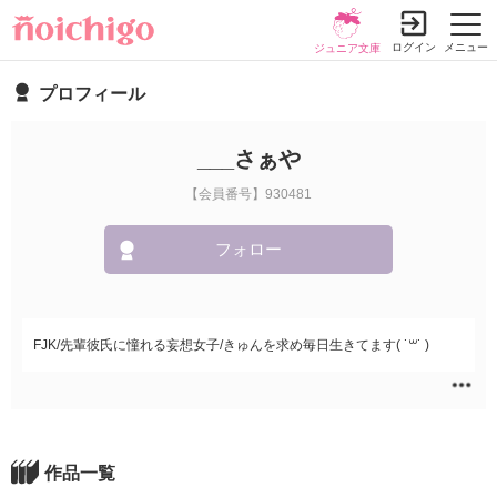
ログイン
メニュー
ジュニア文庫
プロフィール
___さぁや
【会員番号】930481
フォロー
FJK/先輩彼氏に憧れる妄想女子/きゅんを求め毎日生きてます( ˙꒳​˙ )
作品一覧