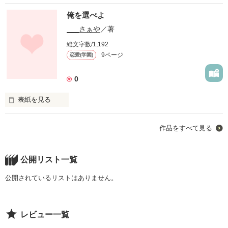
俺を選べよ
___さぁや
／著
総文字数/1,192
9ページ
恋愛(学園)
0
表紙を見る
高校１年の有村由真は学年１の地味っ子。過去のトラウマから
作品をすべて見る
素顔を隠し生きてきた。そんな由真の前に現れたのは学年１の
モテ男の竹内拓哉。素顔を隠し続けて生きている由真の事が気
になり始めて…。胸キュン必須のスクールラブ♡
公開リスト一覧
公開されているリストはありません。
作品を読む
レビュー一覧