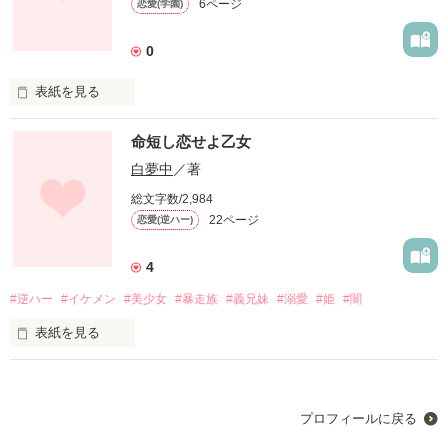
6ページ
恋愛(学園)
肌は、すべすべで凄く白い

身長は低め

0
そんな"彼"の彼女が私でいいの！？
表紙を見る
17年生きてて、初めて出来た愛すべき彼氏は

命短し恋せよ乙女
作品を読む
浮気性

白夢中
／著
のとんでもないやつだった

総文字数/2,984
22ページ
恋愛(逆ハー)
貴方は、私を好きにならない。でも、私は大好きです。

4
ピュアな彼女と浮気性な彼氏のそんなお話...
#逆ハー
#イケメン
#美少女
#暴走族
#義兄妹
#溺愛
#姫
#闇
表紙を見る
作品を読む
ある日家に帰ったら義兄が暴走族の副総長になっていた…

ふざけるなぁぁぁぁぁ！！！

プロフィールに戻る
はぁ...これから、どうなるの？
