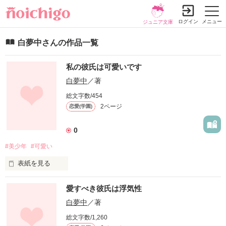
ログイン
メニュー
ジュニア文庫
白夢中さんの作品一覧
私の彼氏は可愛いです
白夢中
／著
総文字数/454
2ページ
恋愛(学園)
0
#美少年
#可愛い
表紙を見る
愛すべき彼氏は浮気性
ミルクティー色でふわふわの髪

白夢中
／著
まつ毛は長く、その瞳の色は茶色

総文字数/1,260