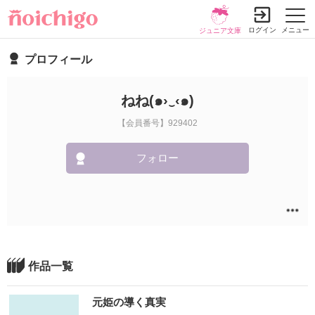
ログイン
メニュー
ジュニア文庫
プロフィール
ねね(๑›‿‹๑)
【会員番号】929402
フォロー
作品一覧
元姫の導く真実