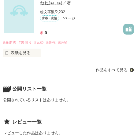
ねね(๑›‿‹๑)
／著
総文字数/2,232
7ページ
青春・友情
0
#暴走族
#裏切り
#元姫
#最強
#絶望
表紙を見る
       初投稿です✌(´>ω<｀)✌

作品をすべて見る
 初めてなので、ちょっと心配ですが、

よかったら読んでください！！！

公開リスト一覧
公開されているリストはありません。
レビュー一覧
レビューした作品はありません。