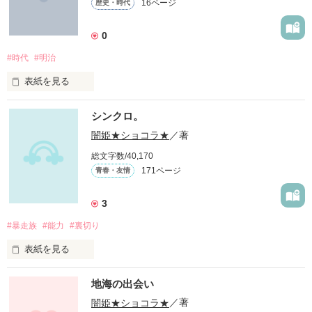
16ページ
歴史・時代
*☼*―――――*☼*―――――*☼*―――――

0
1000PV突破ありがとうございます！

#時代
#明治
*☼*―――――*☼*―――――*☼*―――――

表紙を見る
では〜では〜行ってみましょう〜！

おはよう…こんにちは〜！！

不思議な世界に迷い込みましょ〜♪
シンクロ。
    みなさん

                ☆闇姫ショコラ☆です!!

闇姫★ショコラ★
／著
総文字数/40,170
作品を読む
171ページ
青春・友情
最近色々な事が浮かんでくるんですよ〜！！

有難いです！！

3
#暴走族
#能力
#裏切り
良ければ読んでくれると、とても嬉しいです！

この話は私のほぼ妄想世界です!!

表紙を見る
了承下さいますようにお願い申し上げます

♪こんにちは♪

地海の出会い
二作目は短編の予定でしたが

いや……短編なるか？

闇姫★ショコラ★
／著