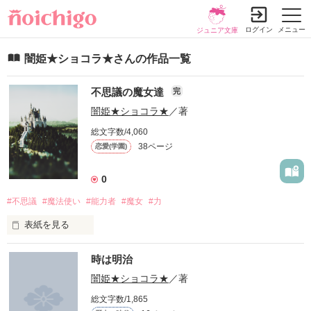
ログイン
メニュー
ジュニア文庫
闇姫★ショコラ★さんの作品一覧
不思議の魔女達
完
闇姫★ショコラ★
／著
総文字数/4,060
38ページ
恋愛(学園)
0
#不思議
#魔法使い
#能力者
#魔女
#力
表紙を見る
〜こんにちは〜

時は明治
久しぶりの☆闇姫☆ショコラでーす！

三話目書いてみよ〜と思い始めました

闇姫★ショコラ★
／著
短編集になっているので…！！

総文字数/1,865
是非少しでも立ち読みしてくれると幸いです！
