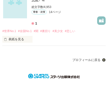
       総長 一ノ瀬柊〈ｲﾁﾉｾｼｭｳ〉

総文字数/4,953
14ページ
青春・友情
「今日から転校してもらうわよ♪」 

「はぁぁぁぁぁぁぁぁぁぁ！？」

1
「今日転校生来るらしいですよ。

#世界No.1
#全国No.1
#闇
#裏切り
#美少女
#悲しい
   この時期に転校生ですか...」

表紙を見る
「...めんどくせぇ」

なんで信じてくれないの？

＿＿＿＿＿＿＿＿＿＿＿＿

プロフィールに戻る
あたしが何かした？

「…みんなのために、あたしはみんなを裏切る。」

なんでみんなの周りに居ちゃいけないの？

「ﾊｯお前最低だな。」

なんであの子は涙を流しながら笑ってるの？
