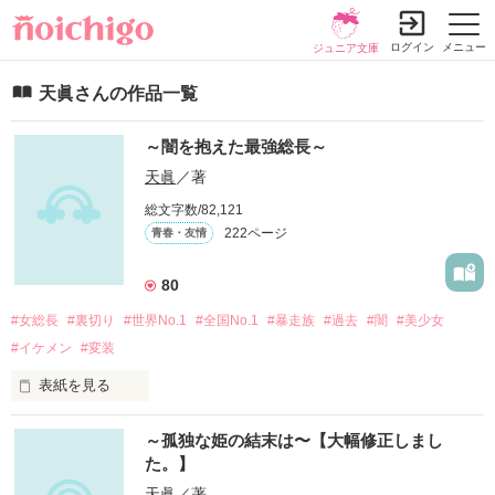
ログイン
メニュー
ジュニア文庫
天眞さんの作品一覧
～闇を抱えた最強総長～
天眞
／著
総文字数/82,121
222ページ
青春・友情
80
#女総長
#裏切り
#世界No.1
#全国No.1
#暴走族
#過去
#闇
#美少女
#イケメン
#変装
表紙を見る
世界No.1暴走族～桜華～

～孤独な姫の結末は〜【大幅修正しまし
       総長 神崎華蓮〈ｶﾝｻﾞｷｶﾚﾝ〉

た。】
                 ×

全国No.1暴走族～輝龍～

天眞
／著