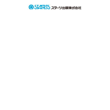
そんなあなたの事が好きになった私はどうしたらいいのです
か？？

滝本 弥生(たきもと やよい)

×

桜木 七海(さくらぎ ななみ)

俺の惚れた女の子はめっちゃ天然。しかも無自覚。

俺がどんだけ可愛いと言っても「そんなことない」と否定して
くる。
