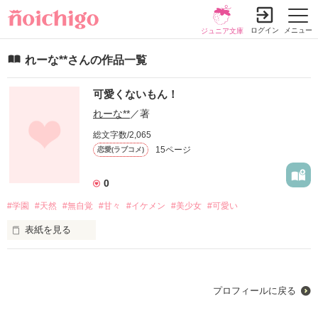
ログイン
メニュー
ジュニア文庫
れーな**さんの作品一覧
可愛くないもん！
れーな**
／著
総文字数/2,065
15ページ
恋愛(ラブコメ)
0
#学園
#天然
#無自覚
#甘々
#イケメン
#美少女
#可愛い
表紙を見る
いつも可愛い可愛いと言ってくれるあなた。

プロフィールに戻る
私が可愛いとか目大丈夫？？眼科行かなくてもいい？？
