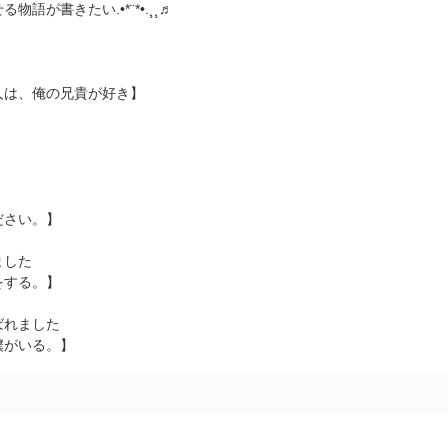
物語が書きたい.•*¨*•.¸¸♬
人は、俺の兄貴が好き】
ださい。】
ました
をする。】
ばれました
僕がいる。】