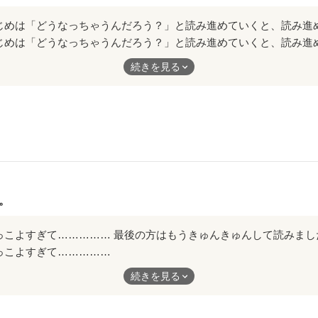
 y.u.m.i様

作品を読む
にいきます。

じめは「どうなっちゃうんだろう？」と読み進めていくと、読み進
ありがとうございます。

！？」と早く結末を知りたくて一気に読んでしまいました。笑
ます。

続きを見る
が！！

にかく可愛くて、まなくんが幸せになれたらいいな。まなくんが成
クイン！

わらないのか、変わっていくのか、どっちになっても幸せになって
います♡

ゃんを姫にするんだって～」

。
にそれ！

作品を読む
んだけど！どういうこと！？

っこよすぎて……………
みたいな顔してんだよ。

神楽のパートナーシステム。」

うきゅんきゅんして読みました。
続きを見る
いは笑ってしまいました。
すごく気になります（笑）