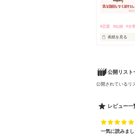
ゆったりとした
過去はその人を
無駄な過去なん
#恋愛
#結婚
#全
「いつもの、く
だからこそ、今
都築綾那 ✕ 土屋
表紙を見る
「は、はい…！」
"居場所をくださ
カウンター越し
「な、なにっ…」
その横に座れま
━━━高校三年生
公開リスト
ﾟ･*:.｡✡*:ﾟ･♡ﾟ･*:
17歳、春

「………なんか
公開されているリ
「希依はどんな
レビューありがと
レビュー一
2020/06/16～20
タギ様 / あかね
「希依ももうす
flutefute様 / Sa
xxxkxxx様 / I a
悠木理様 / ほー
一気に読みまし
恋音しずく様 / 
彼氏いない歴、1