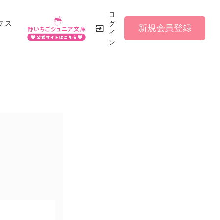
ロ
テス
グ
新規会員登録
イ
ン