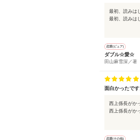
syu_naka様  /   
高梨希依。

もうすぐ、お嫁
最初、読みは
数多くの感想も
「どうなるの
本当に励まされ
・・・の、はず
まなくんがと
ジャンル別 ラン
恋愛(ピュア)
になっても変
ありがとうござ
ダブル☆愛☆
田山麻雪深／著
「凰成が希依ち
面白かったです
姫！？は！？な
意味わかんない
西上係長がか
「なに意味不明
知ってんだろ？
最後の方はも
４つ目のお願
課長の今後が
恋愛(その他)