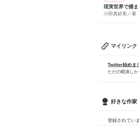
面白さと切な
パートナー以外
現実世界で捕ま
久しぶりにハ
小田真紗美／著
完結おめでと
素敵な作品を
「私と結婚して
マイリンク
Twitter始め
その一言で、私
ただの暇潰しか
好きな作家
お金持ち御曹司
こんな毎日も悪
登録されてい