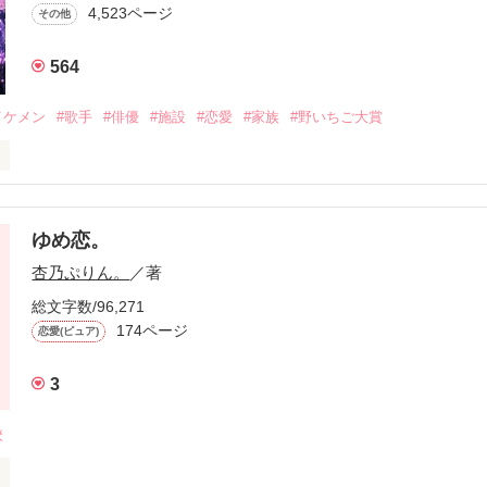
4,523ページ
その他


564
の呼び方やめなさいよ！」

イケメン
#歌手
#俳優
#施設
#恋愛
#家族
#野いちご大賞
コンプレックスを感じるこいつを遊ぶのが楽しくて仕方ない俺は、いつま
人なやつが好きなのに＿＿

ゆめ恋。
HIくん本当かっこいー…」

………

杏乃ぷりん。
／著
総文字数/96,271
らない？」

174ページ
は、俺の兄貴が好きだ。

恋愛(ピュア)
い？」

3
校
+✽――✽+†+✽

6年………
