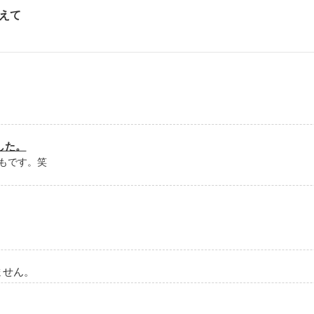
さと混ざりあってて読んでて飽きなかったです。
の人と交際するのは禁止とかいう、意味不明な制度に巻き込まれることに
えて
マった作品でした。
うございます。
ありがとうございました！
ください。」

ました。
の人生は大きく変わったんだ。

もです。笑
に振り回されたけど…

くないかな。

ません。