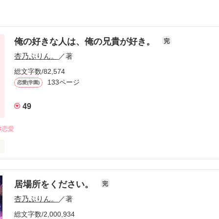
俺の好きな人は、俺の兄貴が好き。
完
杏乃ぷりん。
／著
総文字数/82,574
133ページ
恋愛(学園)
49
#恋愛
居場所をください。
完
杏乃ぷりん。
／著
ﾗｷ_ﾘｮｳ）

総文字数/2,000,934