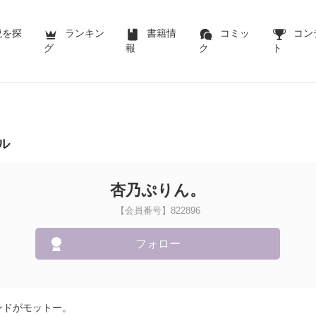
説を探
ランキン
書籍情
コミッ
コン
グ
報
ク
ト
ル
杏乃ぷりん。
【会員番号】822896
フォロー
ンドがモットー。