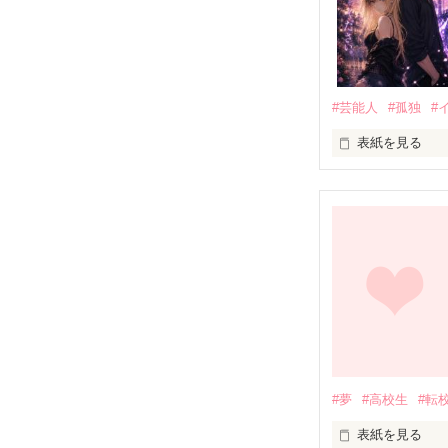
「おい、涼すけ」
「……だからそ
#芸能人
#孤独
#
男っぽい名前に
表紙を見る
涼は。もっと大
「はぁ～、ASA
親を探して16年
「君、歌手にな
俺の好きなやつ
「……………は
#夢
#高校生
#転
✽+†+✽――✽+†
居場所を求めて1
松野碧翔（18）

表紙を見る
×
