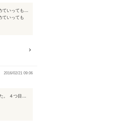
最初、読みはじめは「どうなっちゃうんだろう？」と読み進めていくと、読み進めていっても「どうなるの！？」と早く結末を知りたくて一気に読んでしまいました。笑 まなくんがとにかく可愛くて、まなくんが幸せになれたらいいな。まなくんが成長して、高校生になっても変わらないのか、変わっていくのか、どっちになっても幸せになってほしいな。
めていっても
長して、高校生
ほしいな。
2016/02/21 09:06
西上係長がかっこよすぎて…………… 最後の方はもうきゅんきゅんして読みました。 ４つ目のお願いは笑ってしまいました。 課長の今後がすごく気になります（笑） 面白さと切なさと混ざりあってて読んでて飽きなかったです。 久しぶりにハマった作品でした。 完結おめでとうございます。 素敵な作品をありがとうございました！