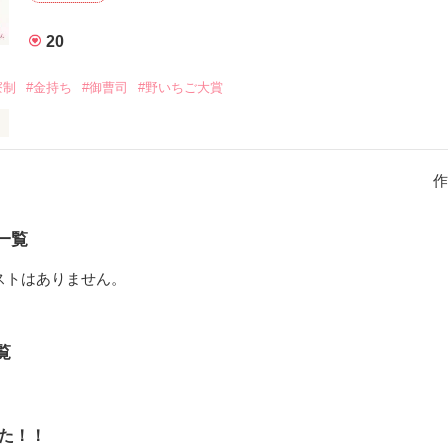
時間が流れるここで、彼と二人きり。

20
作った証だから。

て、決してないから。

寮制
#金持ち
#御曹司
#野いちご大賞
ださい」

があるんだ。

一樹



い。"

作
だけど…いつか、



すように。



一覧
.｡✡*:ﾟ･♡ﾟ･*:.｡✡*:ﾟ･♡

お前、どっかで見たことあるよーな」

ストはありません。
人を連れてくるのか楽しみねぇ」

うございます♩*ﾟ

覧
20/06/30

っちょー様

ぐお嫁にいくのか…」

kiko様

m MIREI様

作品を読む
れ様

た！！
桜伯様

7年
