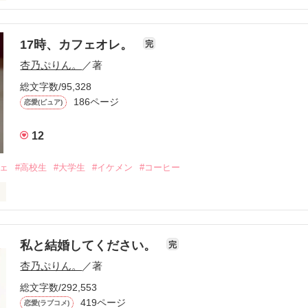
せてやるよ。」

+✽――✽+†+✽

17時、カフェオレ。
完
こにありますか……？

とを好きになるなんて

杏乃ぷりん。
／著
いなこと、起きんのかな。

総文字数/95,328
はここ。」

きなのに。

186ページ
恋愛(ピュア)
卒業の大事な時期に、突然の親の転勤…

12
たことで

は避けられなくて…

に触れました。

ﾟ＊.｡.＊ﾟ＊.｡.＊ﾟ

フェ
#高校生
#大学生
#イケメン
#コーヒー
不安な気持ちでいっぱいな毎日。

い。

らない。

味がわからなかった。

ったよ。

？毎日？」

私と結婚してください。
完
作品を読む
いつもの彼。

杏乃ぷりん。
／著
、辛くて苦しくて儚くて尊い。

ど、私には新しい楽しみができたんだ

総文字数/292,553
、嬉しくて楽しくて愛しくて。

419ページ
恋愛(ラブコメ)