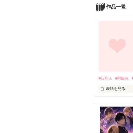
作品一覧
#芸能人
#同級生
表紙を見る
俺の好きな人

＿＿＿＿荒木涼（ｱ