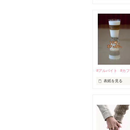
荒木涼（18）

「俺が必ず咲か
✽+†+✽――✽+†
私の居場所はど
こいつが俺のこ
「転校…！？」

そんな奇跡みた
「お前の居場所
俺はこんなに好
あと半年で高校
突然の出会いで

あなたに出会っ
どうしても転校
私は、本当の愛
ﾟ＊.｡.＊ﾟ＊.｡.＊
#アルバイト
#カ
突然の新生活に
居場所をくださ
表紙を見る
人生なんてつま
生まれてきた意
だけど、私は知
「え、夢の続き
いつもの席に、
生きてくことは
そんな毎日だけ
生きてくことは