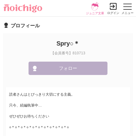
ログイン
メニュー
ジュニア文庫
プロフィール
Spry○＊
【会員番号】810713
フォロー
読者さんはとびっきり大切にする主義。
只今、続編執筆中…
ぜひぜひお待ちください
○＊○＊○＊○＊○＊○＊○＊○＊○＊○＊○