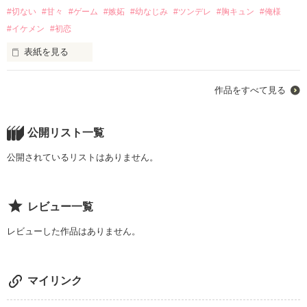
果たして2人の運命はどうなることやら…

#切ない
#甘々
#ゲーム
#嫉妬
#幼なじみ
#ツンデレ
#胸キュン
#俺様
#イケメン
#初恋
「好きじゃない

表紙を見る
○

啓哉なんか好きなわけないじゃん」

＊

「俺はその初恋の奴が来るまでの

○

作品をすべて見る
〝ツナギ〟の彼氏」

…でも王子様とお姫様にはある秘密がありました

「もう絶対離さないから」

公開リスト一覧
初恋の人を10年も待ち続ける才色兼備

隣の席から始まるピュアでちょっとビターな恋

椎名さゆり 《Shina sayuri》

公開されているリストはありません。
○＊○＊○＊○＊○＊○＊○＊○＊○＊○＊○

素直になれない2人だからこそ

「運命だろ？俺らはこうなる運命だったんだよ」

レビュー一覧
2人の高校卒業から大学生までのお話。

×

複雑に絡み合い

レビューした作品はありません。
ハッピーエンドを迎えられるのか…

時にはもつれる

○

ぜひ見守ってください○＊

突如として現れた学校1のイケメン

＊

橘隼人 《Tatibana hayato》

○

マイリンク
あなたの隣には違う人がいる

これが辛い恋だって分かってる…
