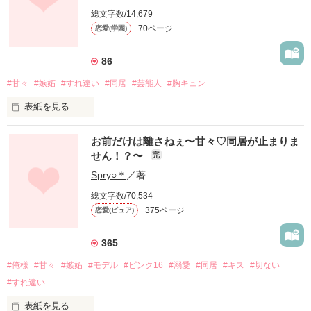
総文字数/14,679
70ページ
恋愛(学園)
86
#甘々
#嫉妬
#すれ違い
#同居
#芸能人
#胸キュン
表紙を見る
お待たせしました！

お前だけは離さねぇ〜甘々♡同居が止まりま
せん！？〜
完
お前だけは離さねぇシリーズ第2弾！

Spry○＊
／著
またあの2人が帰って来ます！

総文字数/70,534
375ページ
恋愛(ピュア)
○＊○＊○＊○＊○＊○＊○＊○＊○＊○＊

「私あなたのこと嫌いなの」

365
「俺のこと好きにならせてやるよ」

#俺様
#甘々
#嫉妬
#モデル
#ピンク16
#溺愛
#同居
#キス
#切ない
#すれ違い
気が強い無自覚美少女＆学園の姫

表紙を見る