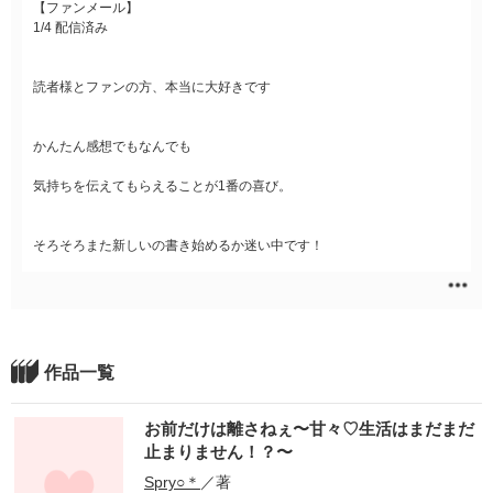
【ファンメール】
1/4 配信済み
読者様とファンの方、本当に大好きです
かんたん感想でもなんでも
気持ちを伝えてもらえることが1番の喜び。
そろそろまた新しいの書き始めるか迷い中です！
作品一覧
お前だけは離さねぇ〜甘々♡生活はまだまだ
止まりません！？〜
Spry○＊
／著