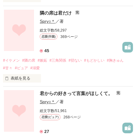
柊紫音《hiragi shion》

「私あなたのこと嫌いなの」

隣の席は君だけ
完
×

「俺のこと好きにならせてやるよ」

Spry○＊
／著
裏表の激しい学園のアイドル兼売れっ子モデル

総文字数/58,297
桂木流羽《katsuragi ruu 》

369ページ
恋愛(学園)
気が強い無自覚美少女＆学園の姫

柊紫音《hiragi shion》

45
2人は結ばれてなんだかんだ甘々な生活を送ってたはずだった
けど…？

#イケメン
#隣の席
#嫉妬
#三角関係
#切ない
#もどかしい
#胸きゅん
×

#甘々
#ピュア
#溺愛
裏表の激しい学園のアイドル兼売れっ子モデル

「流羽が近いようで遠くて、私もう頑張れないよ」

桂木流羽《katsuragi ruu 》

表紙を見る
小沼凛 《Konuma Rin》

君からの好きって言葉がほしくて。
完
素直になれない2人には、

まだまだ乗り越えなきゃいけない壁はたくさんあるみたいで。

×

Spry○＊
／著
総文字数/51,961
沖田啓哉 《Okita Keiya》

学園の王子様のイタズラから始まる2人の生活‼︎

268ページ
恋愛(ピュア)
「ねぇ紫音答えてよ。俺を好きだって言って」

27
「お前顔赤すぎ。俺のこと好きなの」

どうなっちゃうの〜〜！？
