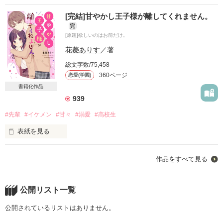
どこまでも優しくて

(うらべ りら)

全寮制の私立女子中学に通ってた私。

[完結]甘やかし王子様が離してくれません。
×

どこまでも穏やかで

完
おっとり？パンダ

[原題]欲しいのはお前だけ。
笹野拓也

王子様が迎えにきてくれないかなーなんて

どこまでも愛をくれる

(ささの たくや)

中学時代夢見てたら

花菱ありす
／著
・‥…━━━☆・‥…━━━☆・‥

総文字数/75,458
360ページ
恋愛(学園)
迎えに来るどころか、

書籍化作品
中学卒業を期に帰った実家に

939
「浦部さんに深沢は似合わないよ？」

#先輩
#イケメン
#甘々
#溺愛
#高校生
そんな人でした。

表紙を見る
なぜか王子様が住んでいました。

作品をすべて見る
そう言い優しくはにかむパンダさん

｢好きすぎて頭おかしくなりそう｣

火花ばちばち、

ﾟ･*:.｡.＊.:*･ﾟ.:*･ﾟ＊

羊をめぐる攻防戦

公開リスト一覧
｢すごい美少年だけどいちいち細かい。

｢何言ってるんですか!?｣

公開されているリストはありません。
少し冷たいけど優しい人です」

(見た目完璧適当女子の証言)

＊＊＊
