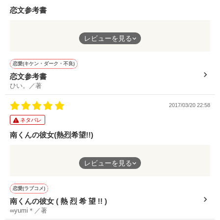
恋文参考書
大好きな恋人にふりまわされる、可愛いふたりのお砂糖まみれの
爆弾女子に振り回される優しいいおくんとりりちゃん。
胸キュンストーリー。ぜひご一読ください！
ちょっと乱暴で不器用だけど、本当は純粋で優しい人。
いおくん何BAKAなことやっとるん!?ってところもたくさんあ
作品を読む
レビューを見る
ふたりきりの時間はラブレターの書き方を教えるためだけの時
り、いおくんそれはずるい惚れる！ってところもあり。
ときどき、おおかみ。

間。ただそれだけだったはずなのに。
落ちるところはとことん落ちて、上がるところはとことん上が
手紙でしか伝えられない気持ちがここにある。
る、そんな疾走感があるジェットコースターみたいなお話に引き
恋愛(キケン・ダーク・不良)
込まれました。
恋文参考書
＊
ひい。／著
【初雪が降る前に～君がくれたもの～】

「恋は無益」
ラブレターの書き方の先生と生徒として関わり始めたふたり。
そんなことを口にしたいおくんを変えることができたのはりりち
(欲しいのはお前だけって分かってほしい)

2017/03/20 22:58
9/25文庫発売

優しくて真っ直ぐな彩ちゃんに私は恋しました。
ゃんが誰から見ても素敵な女の子だからだろうなぁ。幸せ者め！
そして少し不器用だけど純粋な心を持っている章。
ネタバレ
ああ、ふたりともなんて綺麗なんだろう。
つぎは、ふたりともがいちばんに愛される番だよ。
南くんの彼女(熱烈希望!!)
このお話の中で、紙に書かれた気持ちのやり取りが行われます。
11/29オススメ掲載していただきました！

その中でも1番心に響いたのは短いけど率直な相手を想う言葉
ありがとうございます♡

ねえ南くん。
「好き」が書かれた破られたノートの1ページ。
登場人物それぞれにたくさんの個性と魅力がつまったこの一作、
レビューを見る
好きすぎてどうしよう。
こんなに真っ直ぐな「好き」は滅多にお目にかかれません。気持
ぜひご一読ください＊．
＊文庫版は加筆修正しているため

そっけなさも冷たさも愛情表現の裏返しですか？
ちを伝えるっていいことだね。
サイト版より読みやすくなってお

本当もう、盲目的に大好きです。
恋愛(ラブコメ)
ります。番外編追加しています＊

手紙を通じて手を取り合ったふたりの恋のお話、ぜひご一読くだ
南くんの彼女 ( 熱 烈 希 望 !! )
作品を読む
まじでお前なんなの？
さい。
∞yumi＊／著
俺のこと本気で好きなら全力で落としに来いよ。