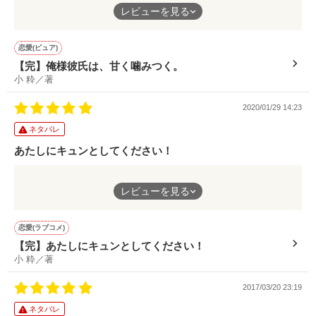
軟派なイケメン駆くん。
す。
レビューを見る
｢俺、相当お前のこと好きみたい。

おっとり美少女今宵ちゃん。
大好きだわ｣

決して交わりそうになかったふたりの糸は、予想外に絡み合
ふたりとも鈍感、しかも会話が足りず勝手に突っ走りすれ違い、
い……。
はらはらふたりを見守っている中でようやく聞けた、灰野くんか
恋愛(ピュア)
「ここ、校門前です!!人めっちゃいます!!」

ぐいぐいどんどんひっぱられ、
ら藍田さんへの「好きです」の言葉。とっても胸に響きました。
【完】俺様彼氏は、甘く噛みつく。
振り回されてるのはほんとはどっち？
独占欲ありありの灰野くん、しっかり藍田さんを離さず捕まえて
小 粋／著
いてね……！
試しに同居してみたら

*.
「ましろ補給しないと死ぬから」

近い未来、藍田胡桃を灰野胡桃にしてあげてほしいです。
恋がはじまりました。

2020/01/29 14:23
ねえ優太？

わたしは幸せになっていいのかな。

今宵ちゃんのピンチには必ずかけつける駆くんがイケメンすぎ
ネタバレ
て……！
かわいいふたりの焦れ甘ストーリー、ぜひご一読を！
あたしにキュンとしてください！
あと、授業さぼって今宵ちゃんをどろどろに甘やかしながら、ど
ろどろに甘える姿が尊い……！
(俺以外の男のものになるとか、論外)

『大きくなったら結婚しようね』
あの手この手でわたしを惑わす王子様

膝枕をおねだりするシーン、もちろんにやけました。
レビューを見る
そんな約束を交わした彼は、
優しくおろかな二番目の男
奔放な駆くんが今宵ちゃんを振り回しているように見えるけど。
かれはとっても甘くて優しくて……

ずっと彼を想い続けた彼女は
惚れた弱みというやつか、駆くんの方が今宵ちゃんに振り回され
恋愛(ラブコメ)
一途で暖かい二番目の女
＼総合ランキング最高1位／

てるなぁ。可愛い。
【完】あたしにキュンとしてください！
小 粋／著
ありがとうございます！

つぎは君が愛される番だよ。
迎えた試練も乗り越えて、今宵ちゃんが俺様彼氏から言い渡され
た残るミッション、『いい声聞かせて』はクリアされるのでしょ
2017/03/20 23:19
第9回NKST二次審査通過作品

うか。
「可愛いって自覚してくれないと、襲う」

*.
ネタバレ