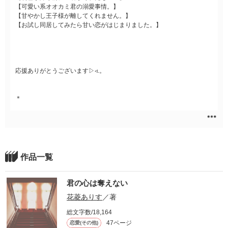
【可愛い系オオカミ君の溺愛事情。】
【甘やかし王子様が離してくれません。】
【お試し同居してみたら甘い恋がはじまりました。】
応援ありがとうございます▷◃.。
＊
作品一覧
君の心は奪えない
花菱ありす
／著
総文字数/18,164
47ページ
恋愛(その他)