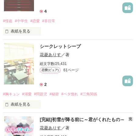
4
#怪盗
#中学生
#恋愛
#非日常
表紙を見る
シークレットシープ
花菱ありす
／著
総文字数/25,431
61ページ
恋愛(ピュア)
「ねえ見た？あの怪盗のニュース！」

2
#胸キュン
#溺愛
#問題児
#秘密
#ベタ惚れ
#三角関係
表紙を見る
[完結]初雪が降る前に～君がくれたもの～
完
性別不明

「うるせぇ襲われてぇのか」

花菱ありす
／著
年齢不詳
