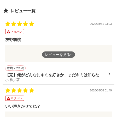
×

「絶世レベルの美少女だけど適当すぎ。

レビュー一覧
眠れないなら羊をかぞえて

最近なぜか抱きしめたくなる」

『世界で一番幸せになって』

それでもだめなら羊と眠ろう

(見た目完璧ストイック男子の証言)

♡

『ずっと笑っていて』

2020/03/31 23:03
ﾟ･*:.｡.＊.:*･ﾟ.:*･ﾟ＊

天真爛漫鈍感ガール

ネタバレ
橘木ましろ

＊＊＊

灰野胡桃
×

学校1の王子様

遠藤唯衣

灰野くんと藍田さん
時間にシビアでストイックな彼と

レビューを見る
実は元カノ元カレ関係のおふたりさん
♡

藍田さんは分かりやすくど直球ストレートに灰野くんが大好き
割と適当に毎日を過ごしている私

(居場所を見つけた孤独な獣

灰野くんはひねくれカーブだけど藍田さんにしっかり投球
恋愛(ラブコメ)
ただひたすらに羊を愛でる)
周りに見守られ煽られ引っ掻き回され
【完】俺がどんなにキミを好きか、まだキミは知らな
そんなふたりのじれったい恋の行方は……？
小 粋／著
い。
正反対に見えるけど

*.
作品を読む
2020/03/08 01:49
大切な人の最期の願い

「一体何してるんですか？」

灰野くんがとてつもなく可愛い……！
ネタバレ
胡桃ちゃんのこととなると、窓ガラスかち割るくらいの緊張し
いい声きかせてね？
｢……誰にもやらねーよ｣

い。
わたしは、叶えてみせたい

そんな自分を彼は「ださい」と言うけれど、とてもいとおしいで
「抱きしめようとしてる」
