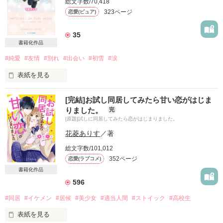
総文字数/70,418
正体が見えない

323ページ
恋愛(ピュア)
“正義の”怪盗のお話⭐︎

(元)さぼり魔ケンカ常習犯

学校いちの問題児は

35
書籍化作品
#純愛
#友情
#別れ
#出会い
#初雪
#涙
「……放課後、資料室に来い」

怪盗がいちばん欲しいものはね、

表紙を見る
誰からも奪えないものなの

[完結]お試し同居してみたら甘い恋がはじま
りました。
完
か弱い羊を所望する

[原題]試しに同居してみたら恋がはじまりました。
大切な人を失って

花菱ありす
／著
悲しみに暮れる

総文字数/101,012
352ページ
恋愛(ラブコメ)
わたしの前に現れたのは

作品を読む
・‥…━━━☆・‥…━━━☆・‥

書籍化作品
暴君猛虎

596
深沢雅玖

(ふかざわ がく)

#同居
#イケメン
#居候
#美少女
#適当人間
#ストイック
#高校生
×

振り回され羊

表紙を見る
浦部梨良
