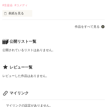
その必要ない、よね？

#生徒会
#コメディ
柔道女子×柔道男子

表紙を見る
だって、心春も。

作品をすべて見る
作品を読む
…俺のこと、好きでしょ」

「みんなよく聞いてくれ。臨時生徒会総会を開く」

公開リスト一覧
＊＊＊＊＊＊＊＊

「臨時だなんて一体何事ですか。議題は？」

公開されているリストはありません。
「バレンタインデーにおけるチョコレートの持ち込み禁止につ
作品を読む
レビュー一覧
いて」

レビューした作品はありません。
「却下します」

マイリンク
ー生徒会は今日も楽しいー

＊ラブ要素ありのコメディです。

マイリンクの設定がありません。