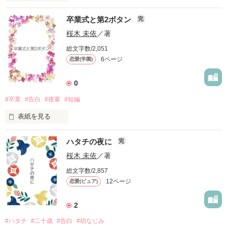
卒業式と第2ボタン
完
高校の入学早々、私はやらかした。

桜木 未依
／著
総文字数/2,051
6ページ
恋愛(学園)
入学式後の帰り道。

0
突然の夕立に為す術なしで、全身ずぶ濡れ。

#卒業
#告白
#後輩
#短編
表紙を見る
「…それ、着て？」

ハタチの夜に
完
部活の先輩女子×後輩男子

桜木 未依
／著
そんなとき、駅でジャージを肩にかけてくれた。

総文字数/2,857
12ページ
恋愛(ピュア)
卒業式と第2ボタンのお話

彼の、

＊甘め短編です。

2
えくぼが可愛い笑顔が、心に焼き付いた。

#ハタチ
#二十歳
#告白
#幼なじみ