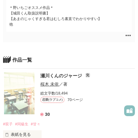
＊野いちごオススメ作品＊
【城田くん取扱説明書】
【あまのじゃくすぎる君はむしろ素直でわかりやすい】
他
作品一覧
瀬川くんのジャージ
完
桜木 未依
／著
総文字数/18,494
70ページ
恋愛(ラブコメ)
30
#双子
#同級生
#甘々
表紙を見る