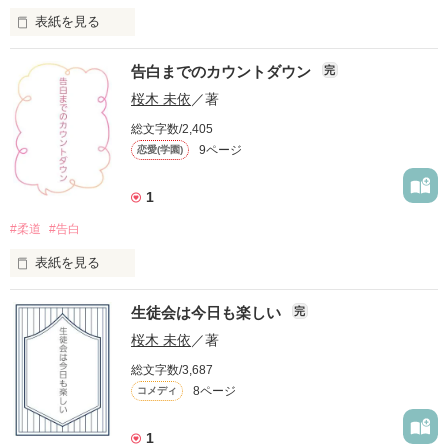
表紙を見る
作品を読む
告白までのカウントダウン
―そして、次の日。

完
同じクラスで見つけられたのだけれど。

桜木 未依
／著
総文字数/2,405
…彼はふたりいた。

9ページ
恋愛(学園)
「…なあ、もうすぐハタチになるから。

酒飲むのに付き合えよ」

そっくりな、双子だった。

1
#柔道
#告白
ひと足早くハタチになった私と

あの日、ジャージを貸してくれたのは―――？

表紙を見る
あと５分でハタチになる幼なじみの話。

生徒会は今日も楽しい
完
桜木 未依
／著
＊＊＊＊＊＊＊＊

私の大好きな先輩はもうすぐ、卒業してしまう。

総文字数/3,687
8ページ
コメディ
だから、その前に。

作品を読む
「ゆっくり、好きになってもらおうと思ったけど。

1