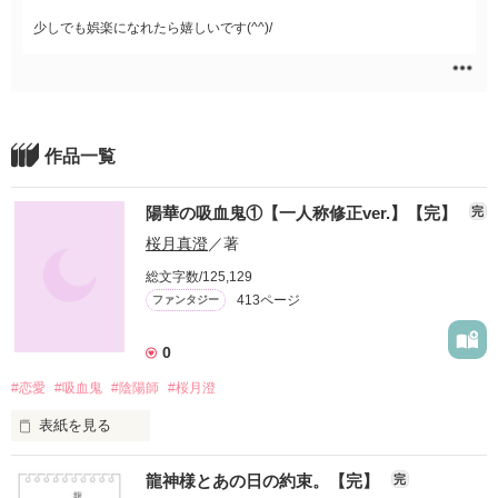
少しでも娯楽になれたら嬉しいです(^^)/
作品一覧
陽華の吸血鬼①【一人称修正ver.】【完】
完
桜月真澄
／著
総文字数/125,129
413ページ
ファンタジー
0
#恋愛
#吸血鬼
#陰陽師
#桜月澄
表紙を見る
『好きになった人は吸血鬼でした。』を一人称に直したもので
龍神様とあの日の約束。【完】
完
す。
