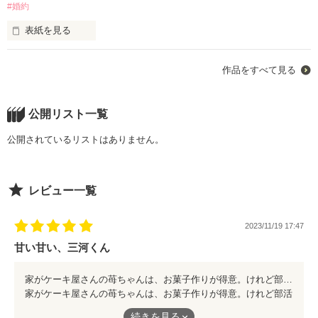
#婚約
Ogawa Masumi

表紙を見る
「……もう、逢わないって言ったのに……どうして、今いてく
れるの？」

湖雪（こゆき）は幼い頃、夏桜院（かおういん）という旧家に
作品をすべて見る
引き取られた。

作品を読む
「言った。でも……逢えたらいいな、とは思っていた」

妾腹（しょうふく）の娘として。

公開リスト一覧
義理の親からは関心もなく育ち、自分も夏桜院の跡取りを残す
私は、逢いたいと思っていた。

ことだけを使命だと生きてきた。

公開されているリストはありません。
十五歳になる前の冬、縁戚の虹琳寺（こうりんじ）家の青年と
……でも、傍にいられないのは私の方だった。

婚約が決まる。

レビュー一覧
相手の惣一朗（そういちろう）は湖雪に張り付けた笑みで対応
16歳の誕生日。

してきて、湖雪もこれは定められたこと、と諦観していた
2023/11/19 17:47
封じられていた血が目覚める――。

が……翌朝、部屋の窓を開けるとそこには忍び込んだ惣一朗が
いて、湖雪の頬に口づけてきて……！？

甘い甘い、三河くん
＋＋＋

更に、深紅の髪の鬼が湖雪の前に現れ、死ぬことすら抵抗のな
家がケーキ屋さんの苺ちゃんは、お菓子作りが得意。けれど部活には1人で、ある日作ったお菓子を三河くんにあげることに。 最初から苺ちゃんに激甘全開の三河くんの意図とは…？ 甘くて可愛いお話です！ ぜひどうぞ！
い湖雪に「俺がお前を生かそう」と宣言する。

家がケーキ屋さんの苺ちゃんは、お菓子作りが得意。けれど部活
には1人で、ある日作ったお菓子を三河くんにあげることに。
桜木真紅

――いつかの古い時代の、この国のお話。

続きを見る