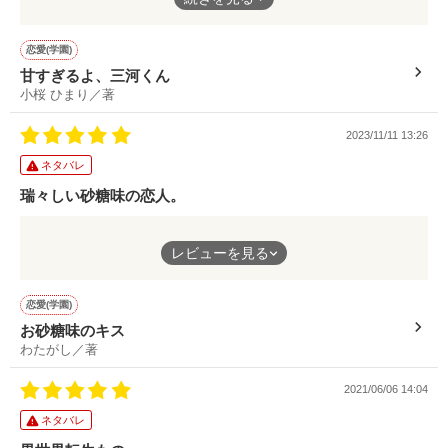
最初から苺ちゃんに激甘全開の三河くんの意図とは…？
Sakuragi　Mako

隠された正体のために、自分の出自を知らず育った。

甘くて可愛いお話です！
すべてをあきらめて生きていた湖雪は望んだものは……。

ぜひどうぞ！
恋愛(学園)
甘すぎるよ、三河くん
小埜黎

小桜 ひまり／著
Ono　Rei

＋＋＋

半分が日本の鬼、半分が英国の吸血鬼の青年。

2023/11/11 13:26
真紅を助けたが、姿を消してしまう。

夏桜院湖雪

（かおういん　こゆき）

ネタバレ
瑞々しい砂糖味の恋人。
桜城架

虹琳寺惣一朗

Sakuragi　Kakeru

（こうりんじ　そういちろう）

真紅のクラスメイト。王子様然としている。

幼馴染ゆえの近さが行動のひとつひとつに表されていて、そこに
レビューを見る
櫻

込められた想いに思わずときめいてしまいます(//∇//)
（さくら）

梨実海雨

お砂糖のようなお2人の恋を、あたたかい気持ちで見守れます！
恋愛(学園)
Nashimi   Miu

旭日

ぜひご一読ください！
真紅の親友。病気がちで入院中。

お砂糖味のキス
（あさひ）

わたがし／著
＋＋＋

桜木紅亜

2021/06/06 14:04
Sakuragi  Kurea

和風ファンタジー、開幕

ネタバレ
真紅の母。
