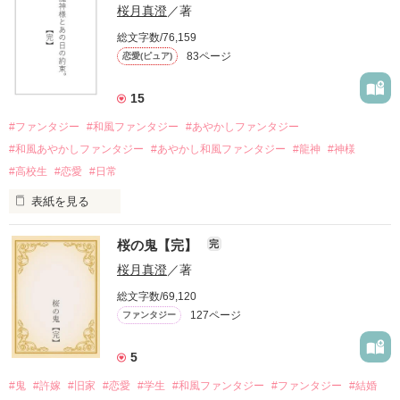
桜月真澄
／著
＋＋＋

総文字数/76,159
83ページ
恋愛(ピュア)
－さくらのちぎり－

15
初めて好きになった人は吸血鬼でした。

#ファンタジー
#和風ファンタジー
#あやかしファンタジー
#和風あやかしファンタジー
#あやかし和風ファンタジー
#龍神
#神様
＋＋＋

#高校生
#恋愛
#日常
表紙を見る
私を助けてくれたのは、銀の瞳をした吸血鬼。

清水美也

桜の鬼【完】
完
勝手に私を助けて、血を与える主にならないかって言ったくせ
Shimizu Miya

に、目覚めたらもういなかった。

桜月真澄
／著
もう一度逢いたい。でも、名前しか知らない。

総文字数/69,120
榊

127ページ
ファンタジー
Sakaki

‥そんな風に思っていたら、親友が入院してる病院で再会⁉

5
しかも切羽詰っていた私、「彼氏になって！」とか言ってしま
いました！

#鬼
#許嫁
#旧家
#恋愛
#学生
#和風ファンタジー
#ファンタジー
#結婚
2023.9.2　表紙公開　～11.10
