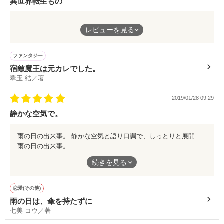
異世界転生もの
影小路黒藤

2022.10.6

異世界転生ものははじめ読んだのですが、テンポよく進んであっ
Kagenokozi  Kuroto

Sakuragi Masumi

レビューを見る
という間に読んでしまいました！
影小路家の後継者の陰陽師。

不穏なはじまりをしますが、読後感のよいお話です！
異世界転生もの初心者の方にもおすすめです🌸
ファンタジー
月御門白桜

宿敵魔王は元カレでした。
作品を読む
Tsukimikado  Hakuou

翠玉 結／著
月御門家当主で黒藤の幼馴染。同じく陰陽師。

秘された本性がある。

2019/01/28 09:29
静かな空気で。
＋＋＋

雨の日の出来事。 静かな空気と語り口調で、しっとりと展開されます。 雨の日は、どこかでこんなことが起こっているかも？ そんな風に思わせてくれるお話です😊
雨の日の出来事。
2018.7.31～

静かな空気と語り口調で、しっとりと展開されます。
続きを見る
雨の日は、どこかでこんなことが起こっているかも？
Sakuragi　presents

そんな風に思わせてくれるお話です😊
恋愛(その他)
吸血鬼と陰陽師と退鬼師。

雨の日は、傘を持たずに
血をめぐるダークファンタジー？（ラブコメ寄り）開演です

七美 コウ／著
↓↓
