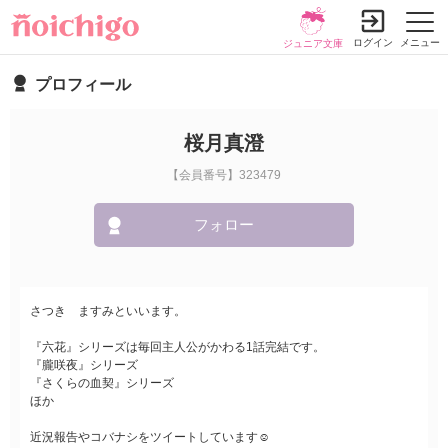
ログイン
メニュー
ジュニア文庫
プロフィール
桜月真澄
【会員番号】323479
フォロー
さつき ますみといいます。
『六花』シリーズは毎回主人公がかわる1話完結です。
『朧咲夜』シリーズ
『さくらの血契』シリーズ
ほか
近況報告やコバナシをツイートしています☺️