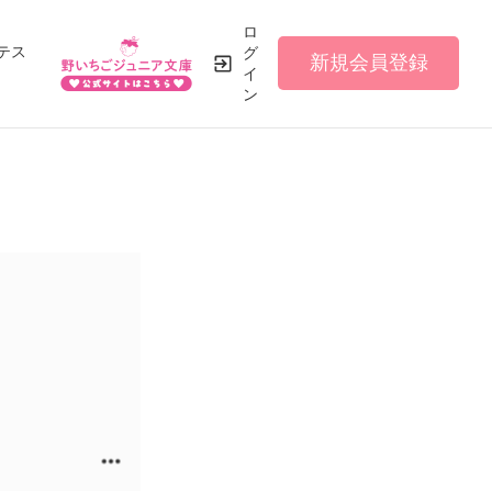
ロ
テス
グ
新規会員登録
イ
ン