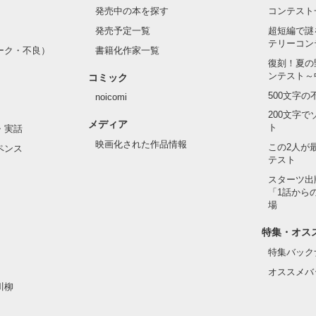
発売中の本を探す
コンテスト
発売予定一覧
超短編で謎
テリーコン
ーク・不良）
書籍化作家一覧
復刻！夏の
ンテスト～
コミック
500文字
noicomi
200文字
メディア
ト
・実話
映画化された作品情報
この2人が
ペンス
テスト
スターツ出
「1話から
場
特集・オス
特集バック
オススメバ
川柳