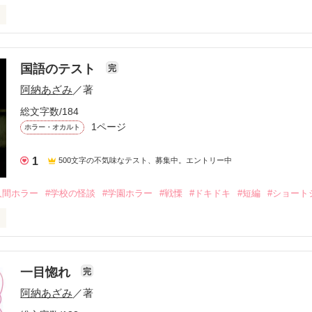
す。
国語のテスト
完
作品を読む
阿納あざみ
／著
総文字数/184
1ページ
ホラー・オカルト
1
500文字の不気味なテスト、募集中。エントリー中
人間ホラー
#学校の怪談
#学園ホラー
#戦慄
#ドキドキ
#短編
#ショート
のテストです
一目惚れ
完
作品を読む
阿納あざみ
／著