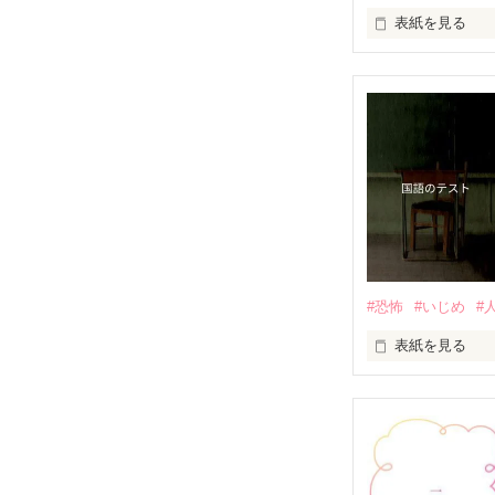
表紙を見る
算数のテストで
#恐怖
#いじめ
#
表紙を見る
　あくまで国語