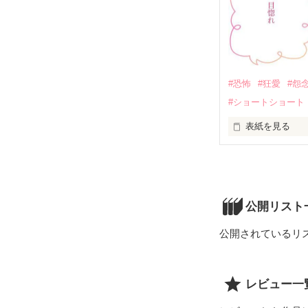
#恐怖
#狂愛
#怨
#ショートショート
表紙を見る
一目惚れって怖
公開リスト
公開されているリ
レビュー一