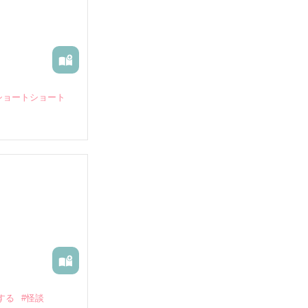
ショートショート
する
#怪談