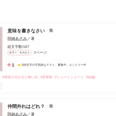
意味を書きなさい
完
阿納あざみ
／著
総文字数/167
1ページ
ホラー・オカルト
1
500文字の不気味なテスト、募集中。エントリー中
#意味が分かると怖い話
#意味怖
#ショートショート
#短編
す。
仲間外れはどれ？
完
作品を読む
阿納あざみ
／著