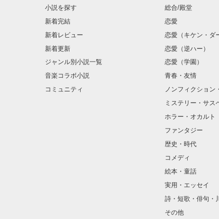
小説を探す
総合/殿堂
新着完結
恋愛
新着レビュー
恋愛（キケン・ダ
新着更新
恋愛（逆ハー）
ジャンル別小説一覧
恋愛（学園）
音楽コラボ小説
青春・友情
コミュニティ
ノンフィクション
ミステリー・サス
ホラー・オカルト
ファンタジー
歴史・時代
コメディ
絵本・童話
実用・エッセイ
詩・短歌・俳句・
その他