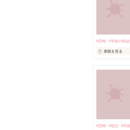
#恐怖
#学校の怪談
表紙を見る
　家庭科のテス
#恐怖
#怨念
#学