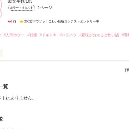
総文字数/183
1ページ
ホラー・オカルト
0
200文字でゾッ！こわい短編コンテストエントリー中
念
#人間ホラー
#戦慄
#ドキドキ
#ハラハラ
#意味が分かると怖い話
#意
いね
作
作品を読む
一覧
ストはありません。
覧