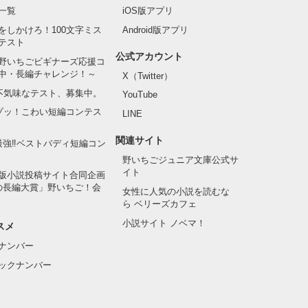
一覧
iOS版アプリ
をしかけろ！100文字ミス
Android版アプリ
テスト
公式アカウント
野いちごビギナーズ応援コ
中・長編チャレンジ！～
X（Twitter）
の不気味なテスト、募集中。
YouTube
でゾッ！こわい短編コンテス
LINE
関連サイト
最強‼ベストバディ短編コン
野いちごジュニア文庫公式サ
イト
版小説投稿サイト合同企画
の長編大賞」野いちご！会
女性に人気の小説を読むな
ら ベリーズカフェ
小説サイト ノベマ！
スメ
ナンバー
ックナンバー