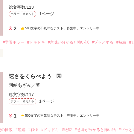
総文字数/113
1ページ
ホラー・オカルト
2
500文字の不気味なテスト、募集中。エントリー中
#学園ホラー
#ドキドキ
#意味が分かると怖い話
#ゾッとする
#短編
#
トです。
速さをくらべよう
完
作品を読む
阿納あざみ
／著
総文字数/117
1ページ
ホラー・オカルト
1
500文字の不気味なテスト、募集中。エントリー中
校の怪談
#短編
#戦慄
#ドキドキ
#絶望
#意味が分かると怖い話
#ゾッと