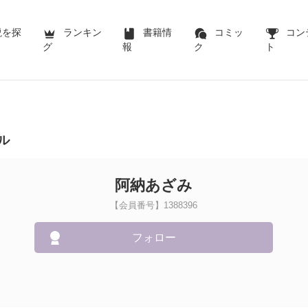
説を探
ランキン
書籍情
コミッ
コン
グ
報
ク
ト
ル
阿納あざみ
【会員番号】1388396
フォロー