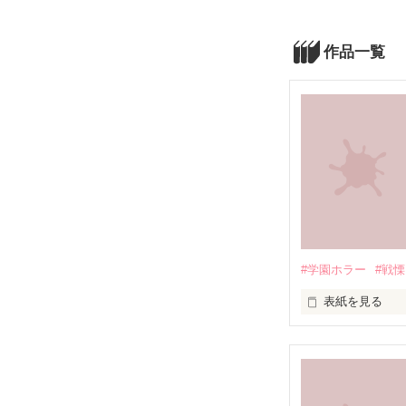
作品一覧
#学園ホラー
#戦慄
表紙を見る
英語のテストで