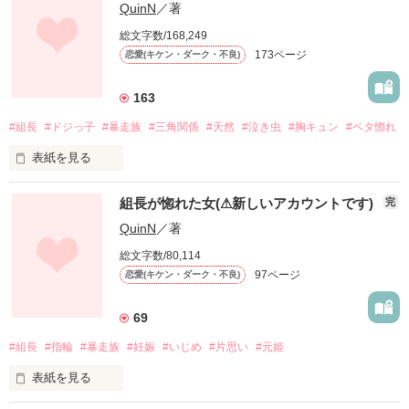
QuinN
／著
総文字数/168,249
173ページ
恋愛(キケン・ダーク・不良)
163
#組長
#ドジっ子
#暴走族
#三角関係
#天然
#泣き虫
#胸キュン
#ベタ惚れ
表紙を見る
組長が惚れた女(⚠︎新しいアカウントです)
完
ただ、そばにいるだけで、それだけでいい

QuinN
／著
総文字数/80,114
あなたが好きだと言えない弱虫は見るだけで

97ページ
恋愛(キケン・ダーク・不良)
69
作品を読む
#組長
#指輪
#暴走族
#妊娠
#いじめ
#片思い
#元姫
表紙を見る