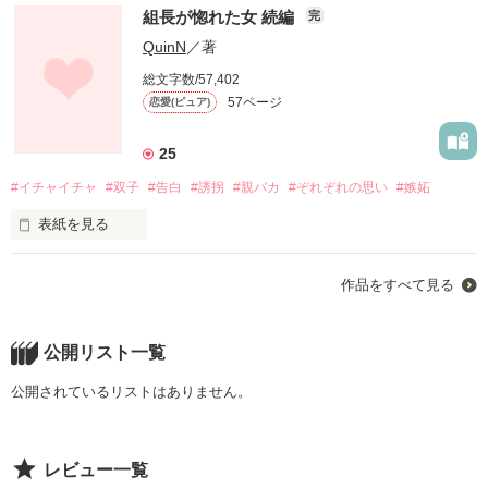
組長が惚れた女 続編
完
QuinN
／著
同じ作品が２つあると思いますがどちらとも私が書いた小説で
総文字数/57,402
す。

57ページ
恋愛(ピュア)
ログインができなくなってしまったので今までの小説を新しい
アカウントで一から書いております。

25
#イチャイチャ
#双子
#告白
#誘拐
#親バカ
#ぞれぞれの思い
#嫉妬
今まで応援してくださった、ファンの皆さん、楽しみに待って
くださったのに申し訳ございません。

表紙を見る
出来るだけ早く前の小説にたどり着くように頑張ります！

作品をすべて見る
公開リスト一覧
作品を読む
何度も言います。同じ作品が二つ出てきますがどちらとも　自
公開されているリストはありません。
分で書いたので嘘だと言う方は色々聞いてくださって構いませ
ん‼️

レビュー一覧