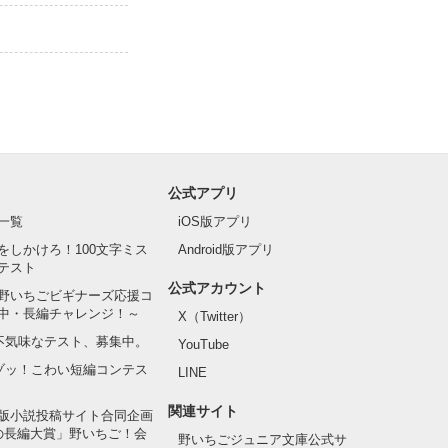
公式アプリ
一覧
iOS版アプリ
をしかけろ！100文字ミス
Android版アプリ
テスト
公式アカウント
野いちごビギナーズ応援コ
中・長編チャレンジ！～
X（Twitter）
の不気味なテスト、募集中。
YouTube
でゾッ！こわい短編コンテス
LINE
関連サイト
版小説投稿サイト合同企画
の長編大賞」野いちご！会
野いちごジュニア文庫公式サ