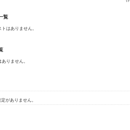
一覧
ストはありません。
で誰に対しても素っ気なくて、冷たい先輩。

覧
はありません。
こっちが安心出来ない」

すんな。……可愛いから」

ちにおいで」

設定がありません。
ってます。

優しいってこと！
