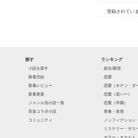
登録されてい
探す
ランキング
小説を探す
総合/殿堂
新着完結
恋愛
新着レビュー
恋愛（キケン・ダ
新着更新
恋愛（逆ハー）
ジャンル別小説一覧
恋愛（学園）
音楽コラボ小説
青春・友情
コミュニティ
ノンフィクション
ミステリー・サス
ホラー・オカルト