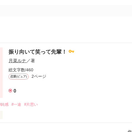
振り向いて笑って先輩！
月菜ルナ
／著
総文字数/460
2ページ
恋愛(ピュア)
0
#鈍感
#一途
#片思い
✧︎……♡……✧︎……

作