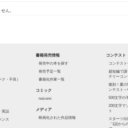
ません。
作品を読む
書籍発売情報
コンテスト
発売中の本を探す
コンテスト
発売予定一覧
超短編で謎
テリーコン
ーク・不良）
書籍化作家一覧
復刻！夏の
ンテスト～
コミック
500文字
noicomi
200文字
メディア
ト
・実話
映画化された作品情報
スターツ出
ペンス
「1話から