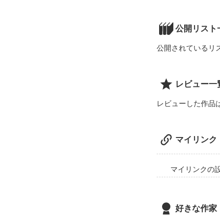
「うるさい」

公開リスト
「うざい」

公開されているリ
「阿呆」

すごくイケメン
レビュー一
レビューした作品
「お前見てると
「そういうこと
マイリンク
「千斗星、こっ
マイリンクの
でも、わたし知
先輩は誰よりも
好きな作家