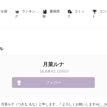
説を探
ランキン
書籍情
コミッ
コン
グ
報
ク
ト
ル
月菜ルナ
【会員番号】1235513
フォロー
月菜ルナ（つきな るな）と申します…！よろしくお願いしますm(_ _)