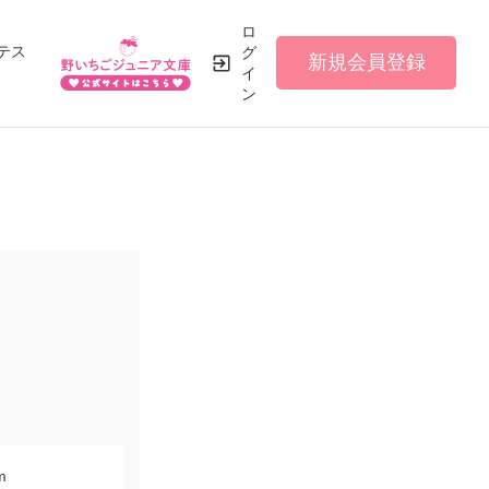
ロ
テス
グ
新規会員登録
イ
ン
m