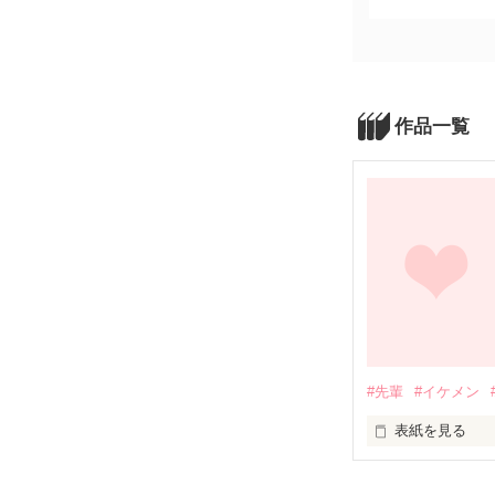
作品一覧
#先輩
#イケメン
表紙を見る
……✧︎……♡……