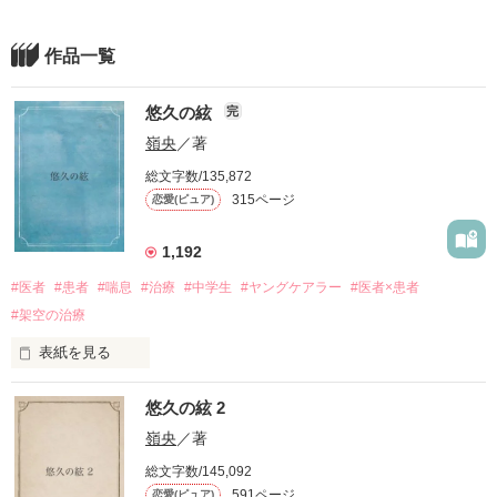
作品一覧
悠久の絃
完
嶺央
／著
総文字数/135,872
315ページ
恋愛(ピュア)
1,192
#医者
#患者
#喘息
#治療
#中学生
#ヤングケアラー
#医者×患者
#架空の治療
表紙を見る
初めて小説を書いてみました。

悠久の絃 2
絃の成長をぜひ、見届けて頂きたいです。

嶺央
／著
作中に使われている医療用語等はドラマや映画などから引っ張
総文字数/145,092
ってきたものです。ご了承ください。

591ページ
恋愛(ピュア)