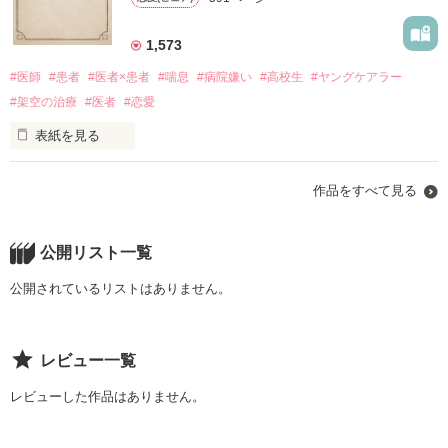
pixivでも投稿しています。pixivの方が投稿は早いかもしれませ
ん。

1,573
#医師
#患者
#医者×患者
#喘息
#病院嫌い
#高校生
#ヤングケアラー
#架空の治療
#医者
#恋愛
続編、｢悠久の絃 2｣を執筆中です。ぜひ！
表紙を見る
早瀬 絃 ﾊﾔｾｲﾄ 15

作品をすべて見る
作品を読む
高校生1年生。喘息と過換気症候群を患っている。

病院は嫌い。だけど、悠先生は好き。

公開リスト一覧
赤城 悠 ｱｶｷﾞﾕｳ  小児科医 26

公開されているリストはありません。
研修医を終え、小児科医1年目。期待の新人として奮闘中。絃
の保護者。気になっている人がいるとかいないとか。

レビュー一覧
レビューした作品はありません。
夜星 樹 ﾖﾎﾞｼｲﾂｷ 小児科医 34

絃の主治医であり、悠の指導医。絃の幼少期を知る数少ないお