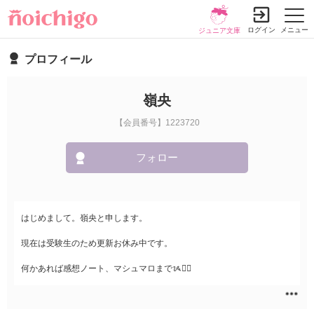
ログイン
メニュー
ジュニア文庫
プロフィール
嶺央
【会員番号】1223720
フォロー
はじめまして。嶺央と申します。
現在は受験生のため更新お休み中です。
何かあれば感想ノート、マシュマロまでᝰ✍🏻