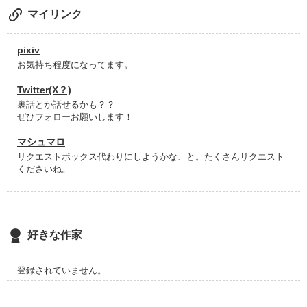
兄ちゃんの1人。

マイリンク
瀬堂 唯弦 ｾﾄﾞｳﾕﾂﾞﾙ 呼吸器内科医 34

pixiv
お気持ち程度になってます。
絃の喘息を診ている。お兄ちゃんとして、持ち前のふわふわオ
ーラで絃を癒している。

Twitter(X？)
裏話とか話せるかも？？
ぜひフォローお願いします！
↑物語スタート時の年齢及び設定です。

マシュマロ
リクエストボックス代わりにしようかな、と。たくさんリクエスト
｢悠久の絃｣の続編なので、まだ読んでいない方は先にそちらを
くださいね。
読むと内容理解が深まると思います。

登場人物が多いので、わからなくならないように頑張ります
が、わからなくなったら気合いで読んでください。

好きな作家
絃と悠が出逢ってまだ1年も経っていないと思うとやっぱりラ
ブラブだなと思いました。

登録されていません。
前作よりかは恋愛要素が多くなる、、かも！