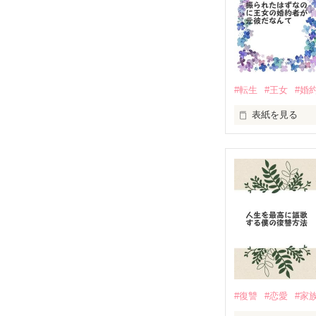
長き時を越えて
に、少しずつ何
それでも大切な
誰もが誰かを想
例え、初恋が知
#転生
#王女
#婚
☆  ☆  ☆  ☆  ☆
表紙を見る
「別れてくれ」

オススメ作品と
「は？」

☆☆この作品を
りて御礼申し上
一目惚れだって
1/27、ファ
タイトルは現実
好きだって言っ
2/2、第二回作
お気に召したら
なのにどうして
今後も限定公開
「初めてなんだ
#復讐
#恋愛
#家
（別サイト『小
雷に落とされた