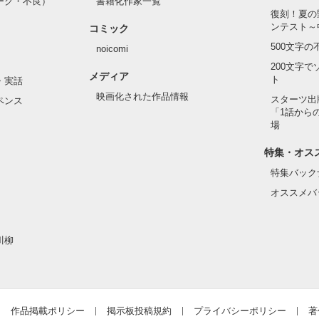
ーク・不良）
書籍化作家一覧
アを狙う絶望的な事件が起き、身を投げた彼女。

復刻！夏の
ヴァン

ンテスト～
コミック
家の執事。

のは入学前のあの日……。

500文字
noicomi
200文字
メディア
ト
・実話
映画化された作品情報
スターツ出
ペンス
「1話から
家になろう】で同名にて投稿掲載しています。

場
家になろう」で同名にて掲載しています。

特集・オス
特集バック
オススメバ
作品を読む
作品を読む
川柳
作品掲載ポリシー
掲示板投稿規約
プライバシーポリシー
著