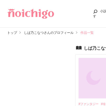
小
す
トップ
しば乃こなつさんのプロフィール
作品一覧
しば乃こな
#ファンタジー
#