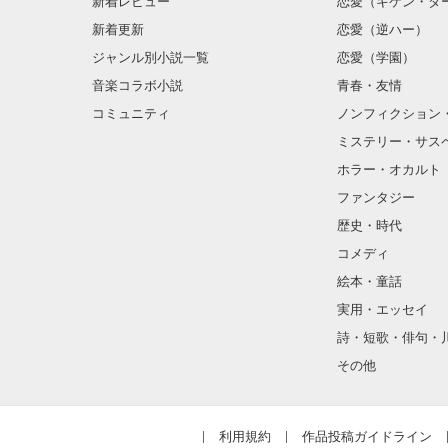
新着レビュー
恋愛（キケン・ダ
さらにフロタリ
★ジョージ・エ
新着更新
恋愛（逆ハー）
ウォーカー伯爵
そこで目覚めた
ジャンル別小説一覧
恋愛（学園）
六十代。

音楽コラボ小説
青春・友情
☆☆☆☆☆☆

コミュニティ
ノンフィクション
☆☆☆☆☆☆

ミステリー・サス
別サイト【小説
ホラー・オカルト
別サイト「小説
ファンタジー
歴史・時代
コメディ
絵本・童話
実用・エッセイ
詩・短歌・俳句・
その他
利用規約
作品投稿ガイドライン