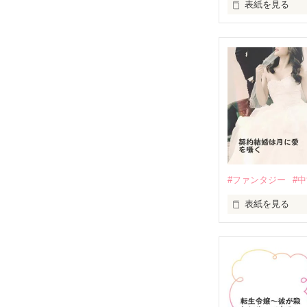
表紙を見る
人並み程度の私
僕にはやりたい
これからもこん
それは憎い彼奴
私の人生はある
一人目、二人目
幸せそうな二人
最後の復讐が成
僕にはどんな未
……のはずだっ
後悔、満足感、
転生前の記憶を
いや、きっとど
#ファンタジー
#
しかもその隣に
僕は胸を張って
表紙を見る
何故ならそれは
伯爵子息のカー
彼に別の想い人
※登場人物に名
ある日の満月の
婚約者の部屋か
※【小説家にな