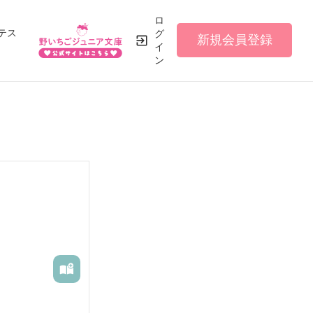
ロ
テス
グ
新規会員登録
イ
ン