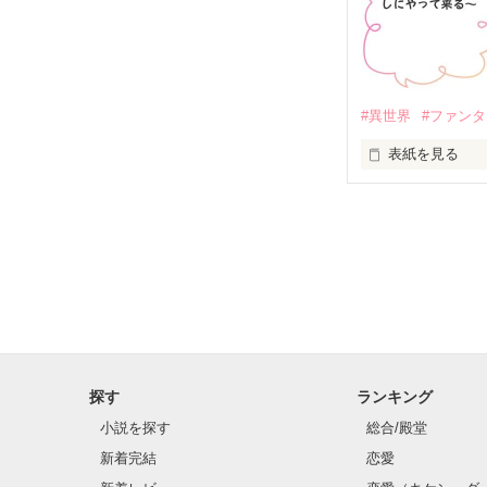
それはかねてよ
※読む方によっ
アイリスがカー
※主な登場人物。
★カークス・ウ
#異世界
#ファン
ウォーカー伯爵
表紙を見る
★メリル・ベネ
ベネット子爵家
トリスタノルン
カークスの婚約
ア。

★アイリス・キ
彼女は記憶にな
キャンベル男爵
ジョルジュの婚
『どうして私は
★ジョルジュ・
妙な違和感を抱
ヘンダーソン伯
ところが婚約者
★ダビデ・パー
探す
ランキング
平民。

彼らの噂は徐々
小説を探す
総合/殿堂
フロタリアはど
★ダビデの妻

新着完結
恋愛
この女さえいな
平民。
