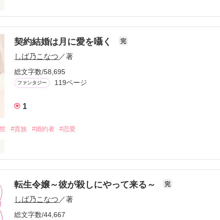
と美人なあの子なら、彼と釣り合うのがあの子だって気づかされるのは一
作品を読む
事がある。

な気分を味わうのだろうか、と思ったのも束の間。

らへの復讐だ。

契約結婚は月に愛を囁く
完
日を最後に幕を下ろす。

しば乃こなつ
／著
、三人目……。

の様子を目にしながら……。

総文字数/58,695
功した時、

119ページ
ファンタジー
来が待っているのだろうか。

たのに、どうして？

達成感？

1
持った王女の私が国王であるお父様に宛がわれた婚約者はまさかの転生前
れでもない。

中世
#貴族
#婚約者
#恋愛
いるのが……。

笑うだろう。

、誰も気づく事のないやり方なのだから。

クスは、子爵令嬢で婚約者のメリルと愛のない正式婚約を来月に控えてい
がいても、それでも互いを大切に思う気持ちに嘘はない。

転生令嬢～彼が殺しにやって来る～
完
作品を読む
前はありません。

しば乃こなつ
／著
夜、

ら戻ったカークスは不思議な夢を見る。

総文字数/44,667
ろう】にて同名での投稿掲載をしています。
