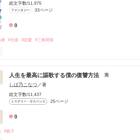
導かれるように目覚めた時には、以前の当たり前な日常が何も変わらな
総文字数/11,975
かが違うようにも感じる刺の刺さった孤独と違和感。

33ページ
ファンタジー
人達が幸せになるのなら、リリィはその幸せの為に尽くしたい。

っていただけ、誰も悪くないから。

0
らぬ間に奪われていたとしても。

約者
#元彼
#恋愛
#三角関係
  ☆

して編集部さんより掲載して頂きました。とても嬉しいです、ありがとう
人生を最高に謳歌する僕の復讐方法
完
きっかけにファン登録して下さったであろう皆様、ありがとうございま
げます。

しば乃こなつ
／著
言ったじゃない！

ンメールにて限定公開の作品をお届けしました。

総文字数/11,437
恋愛の『片恋の協奏曲』

たじゃない！

25ページ
品タイトル『四季～春～』

ミステリー・サスペンス
幸いです。

こうなったの？

作品をお届け予定。

0
。こんなにも彼女が好きなんだ」

族
#親子
説家になろう』にて同名での投稿掲載もしています）
かのような突然の破局から、仲睦まじい二人の様子は私をどん底に突き落