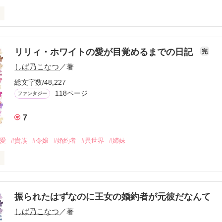
トの妹ロージーのその後。
リリィ・ホワイトの愛が目覚めるまでの日記
完
作品を読む
しば乃こなつ
／著
総文字数/48,227
118ページ
ファンタジー
7
純愛
#貴族
#令嬢
#婚約者
#異世界
#姉妹
トは夢にも思わなかった。

ド・シモンズと近い将来、夫婦になる幸せを得るはずだったのに。 ま
振られたはずなのに王女の婚約者が元彼だなんて
る事になるなんて。

しば乃こなつ
／著