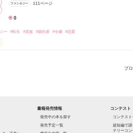
りの想い人、アイリスの姿。

111ページ
ファンタジー
てはお気に召さないかもしれません。
クスに告げた言葉によって、動き出す人間関係とそれぞれの想い……。

0


ォーカー

作品を読む
タジー
#転生
#貴族
#婚約者
#令嬢
#恋愛
家の嫡男。

ット

の令嬢。

王国内において古い歴史を持つ全寮制の学校に入学したコーンエル男爵
者。

プロ
ャンベル

いはずの寮や初めて会うはずの友人に戸惑いを覚える。

家の令嬢。

約者。

ここを知っているの？』

ヘンダーソン

きながらも、楽しい学校生活は日々過ぎて行く。

爵家の嫡男。

である伯爵子息、ネヴィル・スチュアートの浮気が発覚してしまう。

カー

書籍発売情報
コンテスト
に学校中の話題となり、関係性は誰の目にも明らか。

発売中の本を探す
コンテスト
うやら二人にとって邪魔な存在らしい。

発売予定一覧
超短編で謎
ければ、そう思われていたとしても不思議ではない。

テリーコン