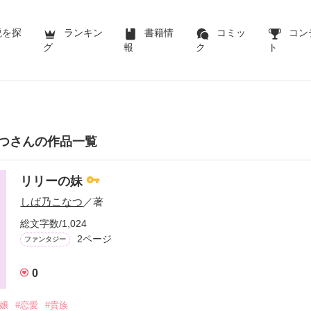
説を探
ランキン
書籍情
コミッ
コン
グ
報
ク
ト
つさんの作品一覧
リリーの妹
しば乃こなつ
／著
総文字数/1,024
2ページ
ファンタジー
0
令嬢
#恋愛
#貴族