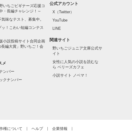
公式アカウント
野いちごビギナーズ応援コ
中・長編チャレンジ！～
X（Twitter）
の不気味なテスト、募集中。
YouTube
でゾッ！こわい短編コンテス
LINE
関連サイト
版小説投稿サイト合同企画
の長編大賞」野いちご！会
野いちごジュニア文庫公式サ
イト
女性に人気の小説を読むな
スメ
ら ベリーズカフェ
ナンバー
小説サイト ノベマ！
ックナンバー
作権について
ヘルプ
企業情報