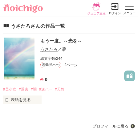
ログイン
メニュー
ジュニア文庫
うさたろさんの作品一覧
もう一度。～光を～
うさたろ
／著
総文字数/244
2ページ
恋愛(逆ハー)
0
#美少女
#過去
#闇
#逆ハー
#天然
表紙を見る
初めて、小説を書いたので

内容が訳分からないような事に

なるかもですが、

プロフィールに戻る
暖かく見守ってください(❁ᴗ͈ˬᴗ͈)ﾍﾟｺﾘ
