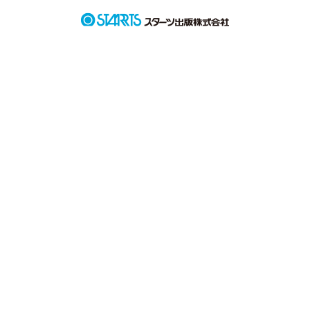
更新頻度は遅めです(  ´ • ω • `  )
作品を読む