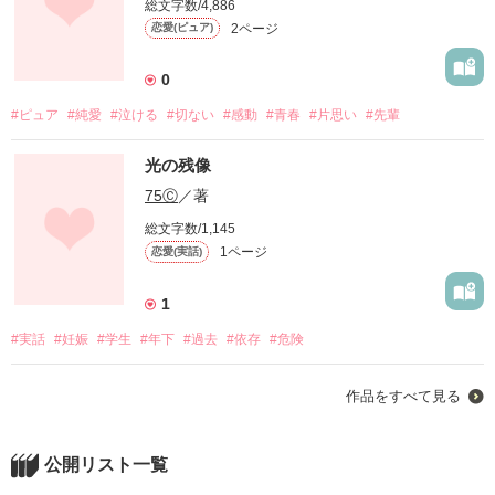
総文字数/4,886
2ページ
恋愛(ピュア)
0
#ピュア
#純愛
#泣ける
#切ない
#感動
#青春
#片思い
#先輩
光の残像
75Ⓒ
／著
総文字数/1,145
1ページ
恋愛(実話)
1
#実話
#妊娠
#学生
#年下
#過去
#依存
#危険
作品をすべて見る
公開リスト一覧