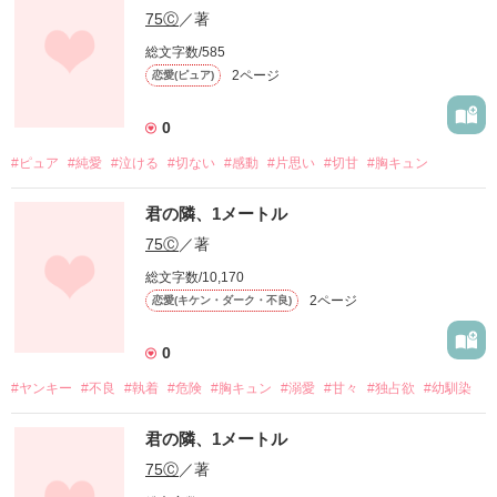
75Ⓒ
／著
総文字数/585
2ページ
恋愛(ピュア)
0
#ピュア
#純愛
#泣ける
#切ない
#感動
#片思い
#切甘
#胸キュン
君の隣、1メートル
75Ⓒ
／著
総文字数/10,170
2ページ
恋愛(キケン・ダーク・不良)
0
#ヤンキー
#不良
#執着
#危険
#胸キュン
#溺愛
#甘々
#独占欲
#幼馴染
君の隣、1メートル
75Ⓒ
／著