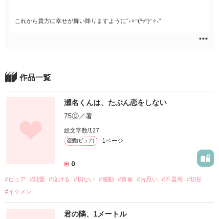
これから貴方に幸せが舞い降りますように°˖✧◝(⁰▿⁰)◜✧˖°
作品一覧
瀬名くんは、たぶん恋をしない
75Ⓒ
／著
総文字数/127
1ページ
恋愛(ピュア)
0
#ピュア
#純愛
#泣ける
#切ない
#感動
#青春
#片思い
#不器用
#切甘
#イケメン
君の隣、1メートル