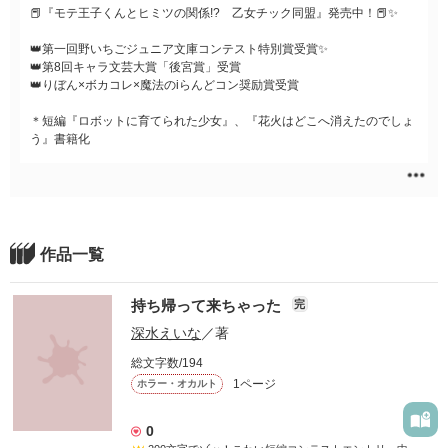
📕『モテ王子くんとヒミツの関係!? 乙女チック同盟』発売中！📕✨
👑第一回野いちごジュニア文庫コンテスト特別賞受賞✨
👑第8回キャラ文芸大賞「後宮賞」受賞
👑りぼん×ボカコレ×魔法のiらんどコン奨励賞受賞
＊短編『ロボットに育てられた少女』、『花火はどこへ消えたのでしょ
う』書籍化
作品一覧
持ち帰って来ちゃった
完
深水えいな
／著
総文字数/194
1ページ
ホラー・オカルト
0