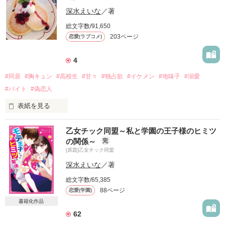
昔、このあたりを支配していた最強妖怪「妖狐」の子孫。

深水えいな
／著
総文字数/91,650
だから他の子に比べて力も強いし

203ページ
恋愛(ラブコメ)
妖怪を見たり退治したりするフシギな力があるの。

4
この事はもちろん誰にも内緒。

#同居
#胸キュン
#高校生
#甘々
#独占欲
#イケメン
#地味子
#溺愛
だから目立たないように地味に学校生活を送ってるんだ。

#バイト
#偽恋人
表紙を見る
だけどある日、妖怪に襲われていた男の子を助けたら

イケメン御曹司の蒼木凪季《あおきなぎ》先輩で――!?

乙女チック同盟～私と学園の王子様のヒミツ
ひょんなことから、

の関係～
完
和菓子屋・月兎堂で住み込みの

[原題]乙女チック同盟
バイトをすることになった

「俺のものになれ」

高校二年生の花帆（かほ)。

深水えいな
／著
「ずっとそばにいろ」

総文字数/65,385
88ページ
恋愛(学園)
って言う先輩。

だけど、実はそこは、

書籍化作品
イケメンだけど

62
それってボディーガードってことですよね？

不良だってウワサの毒舌王子・
