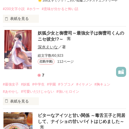
200文字でゾッ！こわい短編コンテストエントリー中
#200文字小説
#ホラー
#意味が分かると怖い話
表紙を見る
200文字のホラー小説です
妖狐少女と御曹司～最強女子は御曹司くんの
ニセ彼女!?～
完
深水えいな
／著
作品を読む
総文字数/60,923
112ページ
恋愛(学園)
7
#最強女子
#妖狐
#中学生
#学園
#ラブコメ
#イケメン
#胸キュン
#あやかし
#可愛いだけじゃない
#強いヒロイン
表紙を見る
みんな、妖怪って信じる？

ビターなアイツと甘い関係 ～毒舌王子と同居
して、ナイショの甘いバイトはじめました～
完
実は、私――仁科朱里《にしな　あかり》は
