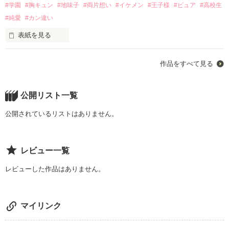
私たち、偽物カップルでいいんですよね？？

秋葉(あきは)くんの家だったの。

#学園
#胸キュン
#地味子
#両片想い
#イケメン
#王子様
#ピュア
#高校生
#純愛
#カン違い
表紙を見る
あれっ、でも……なんか違うような!?

『俺たち、付き合ってるってことにしない？』

‧✧̣̥̇‧✦‧✧̣̥̇‧✦‧✧̣̥̇‧✦‧✧̣̥̇‧✦

作品をすべて見る
『俺たち付き合ってるんだから、他の男とあんまりベタベタす
わたしのクラスには

˖✧＊✧˖

んなよ？』

「バスケ部のクール王子」

公開リスト一覧
◆登場人物

ニセの恋人のはずなのに……ドキドキしちゃう。

がいる。

公開されているリストはありません。
・仁科朱里（にしな　あかり）：中２。神社の娘で妖狐の血を
引いている。普段は地味に暮らしてる

・蒼木凪季（あおき　なぎ）：中３。大企業蒼木グループの御
それが八乙女 蓮くん。

曹司で生徒会長のイケメン。

レビュー一覧
ビターだけど、時々甘い

　　　　　　　　　　　　　　普段はクールで無愛想だけど朱
毒舌王子と同居することになって、

里には甘い

レビューした作品はありません。
一体私、どうなっちゃうの!?

テストではいっつも10番以内。

バスケ部のエース。

・涼間翡翠（すずま　ひすい）：中３。凪季の親友で生徒会副
色白で、茶色の髪。茶色の目。

会長。女好きで少しチャラい。

すらっとした色素薄い系のイケメン。

マイリンク
・蛇乃目竜（じゃのめ　りゅう）：中２。金髪にピアスで派手
‧✧̣̥̇‧✦‧✧̣̥̇‧✦‧✧̣̥̇‧✦‧✧̣̥̇‧✦

な転校生。なぜか朱里に懐いている。

モテモテだけど、

・神崎心菜（かんざき　ここな）：中２。朱里の親友。背が高