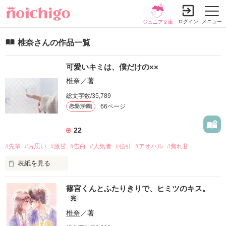
ログイン
メニュー
ジュニア文庫
椎奈さんの作品一覧
可愛いキミは、僕だけの××
椎奈
／著
総文字数/35,789
66ページ
恋愛(学園)
22
#先輩
#片思い
#激甘
#告白
#人気者
#強引
#アオハル
#焦れ甘
表紙を見る
⋈*。

篠宮くんとふたりきりで、ヒミツのキス。
+

完
.

椎奈
／著