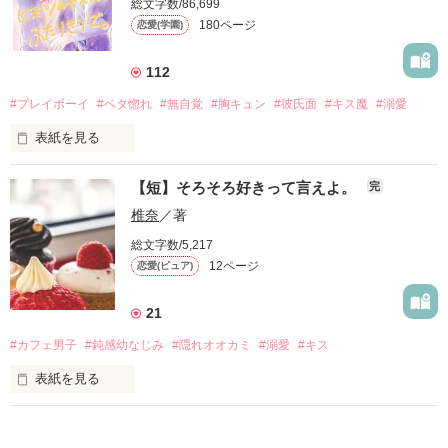
総文字数/86,699
──もう逃がさない。絶対離さない。

180ページ
恋愛(学園)
これは俺のだ、

112
まるで、オオカミに狙われたうさぎのよう。

#プレイボーイ
#ベタ惚れ
#無自覚
#胸キュン
#彼氏面
#キス魔
#溺愛
表紙を見る
♡

完璧超人なイケメンの先輩に

【短】そろそろ好きって言えよ。
完
+

.

椎奈
／著
強引に迫られてます。

総文字数/5,217
12ページ
恋愛(ピュア)
わたしが片思いをしている男子は、

「私じゃ、先輩には釣り合わないです」

21
#カフェ男子
#鈍感幼なじみ
#隠れオオカミ
#溺愛
#キス
オモテの顔は学校一モテる

｢そんなこと考えてる余裕ないくらい、

爽やかな王子様だけど

表紙を見る
惚れさせるから覚悟しといて｣

ウラの顔はとんでもない。
