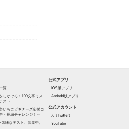
公式アプリ
一覧
iOS版アプリ
をしかけろ！100文字ミス
Android版アプリ
テスト
公式アカウント
野いちごビギナーズ応援コ
中・長編チャレンジ！～
X（Twitter）
の不気味なテスト、募集中。
YouTube