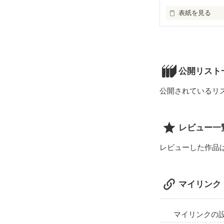
表紙を見る
森山灯里（もり
17歳。

何をしても平均
勉強も運動もで
公開リスト
見た目も平均以
取り柄がない。
公開されているリ
七瀬拓実（なな
レビュー一
灯里の幼馴染み。
灯里のことが好
レビューした作品
いつもそばにい
マイリンク
七瀬翔（ななせ
灯里の幼馴染み。
拓実とは戸籍上
マイリンクの
両親の再婚で兄