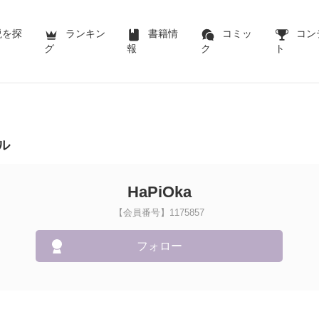
説を探
ランキン
書籍情
コミッ
コン
グ
報
ク
ト
ル
HaPiOka
【会員番号】1175857
フォロー
！