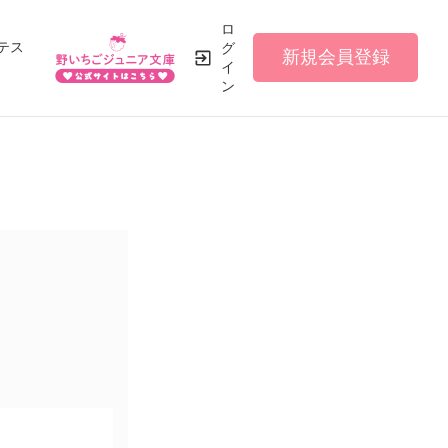
ロ
テス
グ
新規会員登録
イ
ン