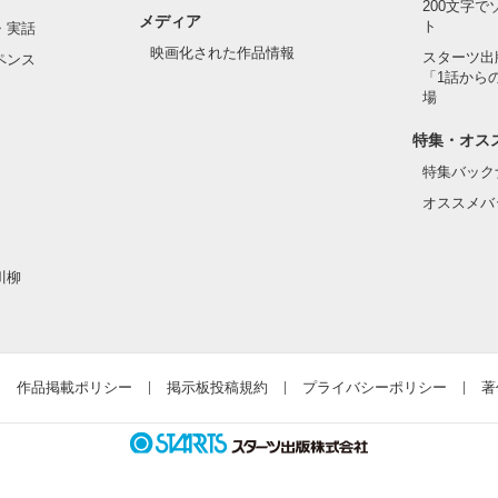
200文字
メディア
ト
・実話
映画化された作品情報
スターツ出
ペンス
「1話から
場
特集・オス
特集バック
オススメバ
川柳
作品掲載ポリシー
掲示板投稿規約
プライバシーポリシー
著