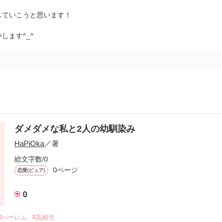
していこうと思います！
します^_^
ダメダメな私と2人の幼馴染み
HaPiOka
／著
総文字数/0
0ページ
恋愛(ピュア)
0
#ハーレム
#高校生