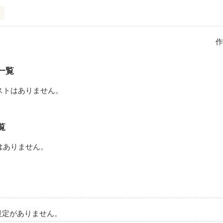
やまあかり）

作
以下。

きない。

一覧
下。

メンタル弱い。

ストはありません。
せたくみ）

覧


き。

はありません。
てくれる存在。

しょう）



の兄弟。

設定がありません。
弟になった。
