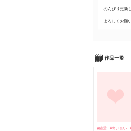
のんびり更新
よろしくお願い
作品一覧
#純愛
#奪い合い