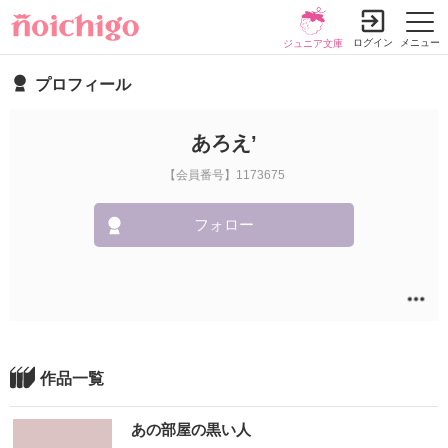
ログイン
メニュー
ジュニア文庫
プロフィール
あろえ’
【会員番号】1173675
フォロー
作品一覧
あの部屋の黒い人