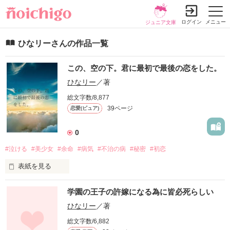
ログイン
メニュー
ジュニア文庫
ひなリーさんの作品一覧
この、空の下。君に最初で最後の恋をした。
ひなリー
／著
総文字数/8,877
39ページ
恋愛(ピュア)
0
#泣ける
#美少女
#余命
#病気
#不治の病
#秘密
#初恋
表紙を見る
命は尽きるからこそ、儚く美しい…

学園の王子の許嫁になる為に皆必死らしい
そんなの、初めから知っている。

命はいづれ、その灯火を消す。

ひなリー
／著
でも、それと同時にこの世界のどこかで灯火が灯っていく…

総文字数/6,882