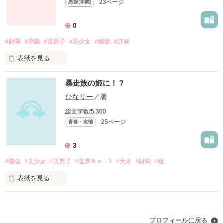
23ページ
恋愛(学園)
世界は美しくなんかない…

0
世界は残酷だ…

#財閥
#学園
#美男子
#美少女
#秘密
#許嫁
いや、世界が美しくないわけじゃない…

表紙を見る
私は、初めてこの運命を憎んでしまった…

出会いを憎んでしまった…

暴走族の姫に！？
世界一の財閥の御曹司、涼風　魁星（すずかぜ　かいせい）の
父は言った。

ひなリー
／著
私の世界にとてもカラフルな色を付けてくれたのは他の誰でも
なく君でした…

総文字数/5,360
25ページ
青春・友情
魁星の許嫁になる権利を、ある学園に日本各地で選ばれた約
私があの日、君と出会わなければ私の世界の色はモノクロでし
1000名の乙女たちから自分の許嫁を選ぶと…

た。

3
ごめんね…

#最強
#美少女
#美男子
#世界Ｎｏ．1
#天才
#財閥
#組
ただ、そこには３つの条件がある

表紙を見る
その１、家柄などは関係ない、その為家柄の高い者が自分より
家柄の低い者たちの事を馬鹿にしてはいけない。

初作品です！！！

作品を読む
その2、この学園に入った事を家族以外の誰にも伝えてはいけ
始めて作品を書くので、多数の誤字脱字がある事が予想されま
ない。　　　　　　　　　　　　　　

プロフィールに戻る