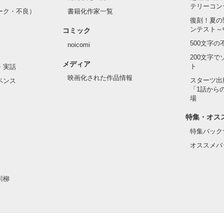
テリーコン
ーク・不良）
書籍化作家一覧
復刻！夏の
ンテスト～
コミック
500文字
noicomi
200文字
メディア
ト
・実話
映画化された作品情報
スターツ出
ペンス
「1話から
場
特集・オス
特集バック
オススメバ
川柳