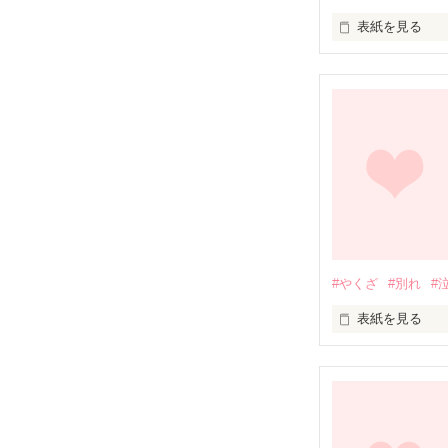
表紙を見る
私の初めての作
誤字脱字がある
所々暴力的な言
ではではお楽し
#やくざ
#別れ
#
表紙を見る
私が1番最初に
焦ったい恋を、