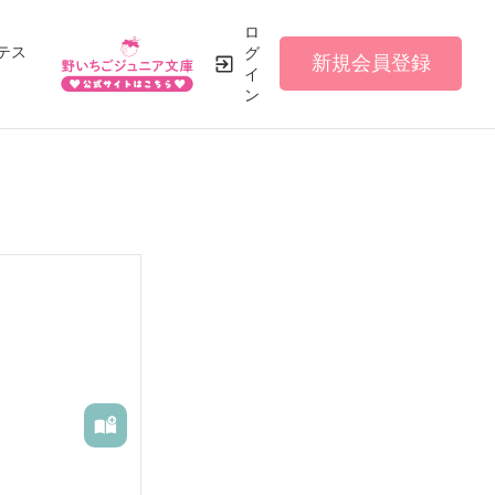
ロ
テス
グ
新規会員登録
イ
ン