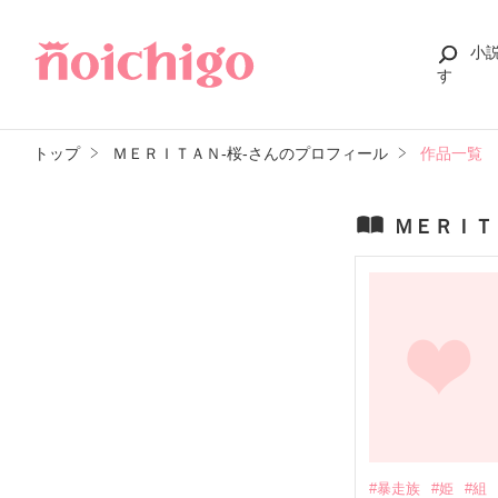
小
す
トップ
ＭＥＲＩＴＡＮ-桜-さんのプロフィール
作品一覧
ＭＥＲＩＴ
#暴走族
#姫
#組