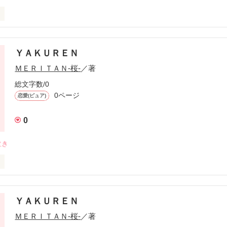
品です

かもですが多めに見ていただくとありがたいです

ＹＡＫＵＲＥＮ
ＭＥＲＩＴＡＮ-桜-
／著
葉がありますが苦手な方はUターン♪

総文字数/0
みください！
0ページ
恋愛(ピュア)
0
作品を読む
泣き
描いた作品です

お楽しみください
ＹＡＫＵＲＥＮ
ＭＥＲＩＴＡＮ-桜-
／著
作品を読む