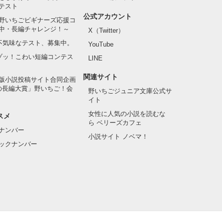
テスト
公式アカウント
野いちごビギナーズ応援コ
中・長編チャレンジ！～
X（Twitter）
の不気味なテスト、募集中。
YouTube
でゾッ！こわい短編コンテス
LINE
関連サイト
版小説投稿サイト合同企画
の長編大賞」野いちご！会
野いちごジュニア文庫公式サ
イト
女性に人気の小説を読むな
スメ
ら ベリーズカフェ
ナンバー
小説サイト ノベマ！
ックナンバー