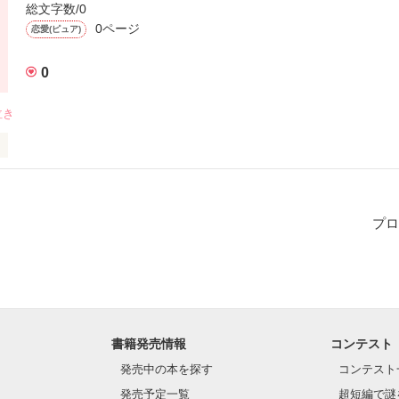
総文字数/0
0ページ
恋愛(ピュア)
0
泣き
描いた作品です

お楽しみください
プロ
作品を読む
書籍発売情報
コンテスト
発売中の本を探す
コンテスト
発売予定一覧
超短編で謎