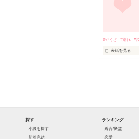
#やくざ
#別れ
#
表紙を見る
私が1番最初に
焦ったい恋を、
探す
ランキング
小説を探す
総合/殿堂
新着完結
恋愛