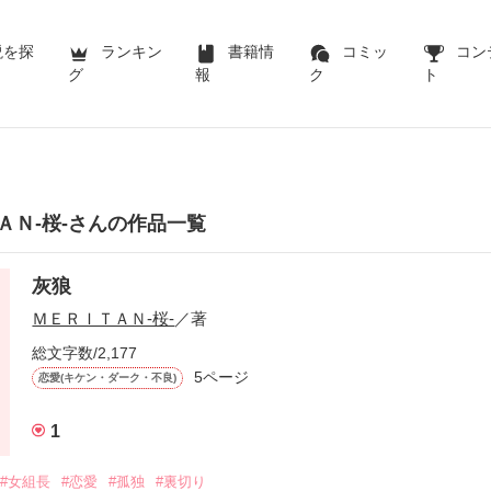
説を探
ランキン
書籍情
コミッ
コン
グ
報
ク
ト
ＡＮ-桜-さんの作品一覧
灰狼
ＭＥＲＩＴＡＮ-桜-
／著
総文字数/2,177
5ページ
恋愛(キケン・ダーク・不良)
1
#女組長
#恋愛
#孤独
#裏切り