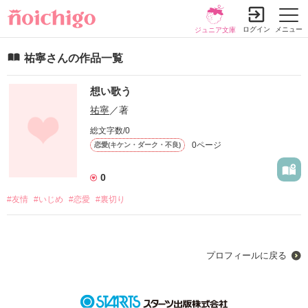
ログイン
メニュー
ジュニア文庫
祐寧さんの作品一覧
想い歌う
祐寧
／著
総文字数/0
0ページ
恋愛(キケン・ダーク・不良)
0
#友情
#いじめ
#恋愛
#裏切り
プロフィールに戻る