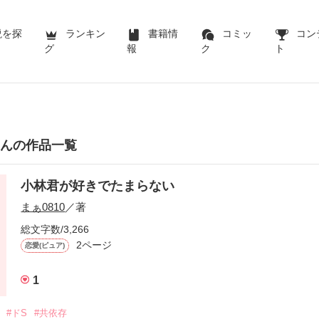
説を探
ランキン
書籍情
コミッ
コン
グ
報
ク
ト
さんの作品一覧
小林君が好きでたまらない
まぁ0810
／著
総文字数/3,266
2ページ
恋愛(ピュア)
1
#ドS
#共依存