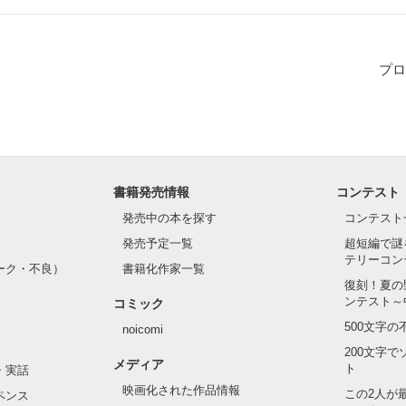
プロ
書籍発売情報
コンテスト
発売中の本を探す
コンテスト
発売予定一覧
超短編で謎
テリーコン
ーク・不良）
書籍化作家一覧
復刻！夏の
ンテスト～
コミック
500文字
noicomi
200文字
メディア
ト
・実話
映画化された作品情報
この2人が
ペンス