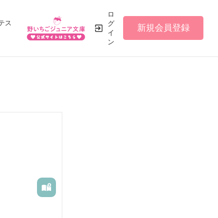
ロ
テス
グ
新規会員登録
イ
ン