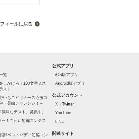
フィールに戻る
公式アプリ
一覧
iOS版アプリ
をしかけろ！100文字ミス
Android版アプリ
テスト
公式アカウント
野いちごビギナーズ応援コ
中・長編チャレンジ！～
X（Twitter）
の不気味なテスト、募集中。
YouTube
でゾッ！こわい短編コンテス
LINE
関連サイト
最強‼ベストバディ短編コン