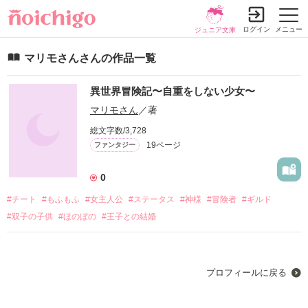
ログイン
メニュー
ジュニア文庫
マリモさんさんの作品一覧
異世界冒険記〜自重をしない少女〜
マリモさん
／著
総文字数/3,728
19ページ
ファンタジー
0
#チート
#もふもふ
#女主人公
#ステータス
#神様
#冒険者
#ギルド
#双子の子供
#ほのぼの
#王子との結婚
プロフィールに戻る