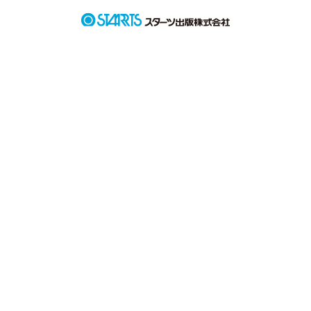
「夏海！同じクラスにカッコイイ男子、居た？」

「んー…」

カッコイイ男子…か…。

ん〜…

「夏海にはまだわかんないか〜？」

なんて言って幼なじみの加奈は笑ってる。

カッコイイ男子なんて…この世にいるの？

なーんて…。

「危ない!」

「え？」

「夏海!」

ぎゅっと目をつぶる。

…。

……あれ？

「大丈夫？」

優しい声がきこえる。

声のするほうを見る私。

「気をつけろよ〜！危ないじゃん！新入生の女子にあたったら
どーすんだよ〜！」

「王子！ごめん！新入生の子もごめんね！」

王子…？王子って…助けてくれた人の事…だよね…？

「夏海、大丈夫？」

「あ…うん…大丈夫。」

「大丈夫？夏海ちゃん。」
