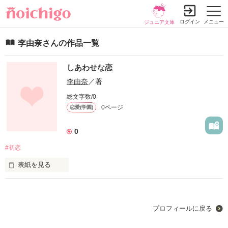
ログイン
メニュー
ジュニア文庫
李由奈さんの作品一覧
しあわせな恋
李由奈
／著
総文字数/0
0ページ
恋愛(学園)
0
#初恋
表紙を見る
私に恋なんて無縁だと思ってたよ。

君に会うまでは…。

プロフィールに戻る
「夏海！」

「加奈！」
