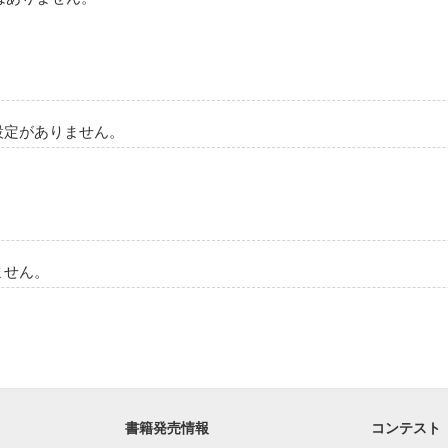
るで 雲の中で 

るかのように

ず 誇らんでしまう

スが流れ

が開いた

設定がありません。
の視界から消えていた

声が漏れてしまって

に 思わず手が伸びた

ガラス越しに

 君を見つけた

スが流れ

スレで

ません。
を 払いのけ ボクは走った



立ち止まった

込み

然に... 

押さえながら

らいのかわからないまま

かえった

勇気も無いくせに

書籍発売情報
コンテスト
上げた
