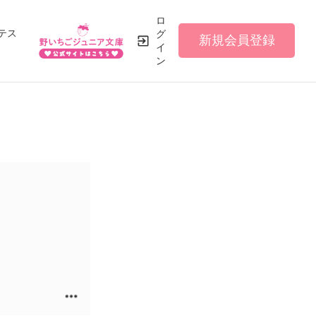
ロ
テス
グ
新規会員登録
イ
ン