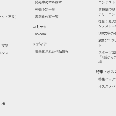
クに視線を送る

発売中の本を探す
コンテスト
目線を切ったが

発売予定一覧
超短編で謎
を見た

テリーコン
が 

ーク・不良）
書籍化作家一覧


復刻！夏の
々の声が

ンテスト～
コミック
肩をを叩く

500文字
noicomi
グを両手で持ち

っている彼女に

200文字
メディア
んて何もないけど

ト
・実話
映画化された作品情報
スターツ出
ペンス
んだ

「1話から
持ちを込めて

場
すれた声で

特集・オス
特集バック
オススメバ
 たまらない

川柳
作品を読む
だ
