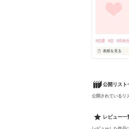
突然の 言葉

頭の中を駆け巡る
時間が 

ゆっくり

#恋愛
#恋
#高校
ゆっくり

流れていくよ

表紙を見る
ピンク色の道(第1
身体が熱くて

不思議な感覚が 
なんだろう？ こ
ボクは 今

頭の中に霧が現れ
一目惚れを した
公開リスト
電車の中で 木漏
照らされていた

公開されているリ
       私の前には  彼がいる

白くまばゆい 君に
こんな事は 初め
どんな声かも知
レビュー一
                 私は ......

存在さえ知らな
レビューした作品