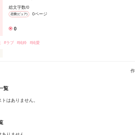
総文字数/0
0ページ
恋愛(ピュア)


0
生
#ラブ
#純粋
#純愛
章)

作
私を襲う

れは何？

 突然消えた



一覧
れ日に

ストはありません。
 

てだ

らないし

覧
かった彼女に

はありません。