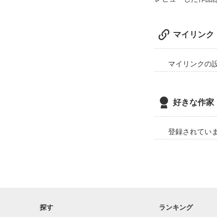
ボクは恋をした

             恋を した.....

電車の揺れが ま
マイリンク
ふわふわ浮いて
  駅のアナウンスが流れ

心地よくて 思わ
  電車から降りてきた 人々の波が押し寄せ 

駅員のアナウン
  出口へと 

電車が止まり 扉
マイリンクの
  誘導するかの様に

気がつくと 目
  背中を 押す

思わずアッと 
拾えもしないの
  改札口を通り

辺りを見回すと 
好きな作家
  駅の外へ出ると

改札口に向かう 
駅員のアナウン
  彼が 近づき

扉が閉まるスレ
登録されてい
  今度は  

握っていたつり革
  はっきりとした声で

彼女を追い越して
少し距離を開け
思わず唾を飲み
「すいません....突
少し震える体を
    こんな事は 初めてで 

どんな顔をした
    でも 言わなきゃ

彼女の方へ 振り
    伝えなきゃ ダメなんだって

彼女の顔を見る
     思ったから

探す
ランキング
うつむいた顔を