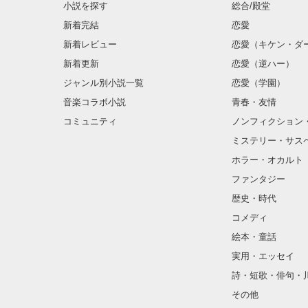
彼女は唖然とボ
小説を探す
総合/殿堂
怖くなって一度
     一目惚れです

新着完結
恋愛
もう一度目 彼女
通過する電車の風
新着レビュー
恋愛（キケン・ダ
ボクの頬をなでた
新着更新
恋愛（逆ハー）
電車の騒音と 人
    本当 いきなりで

現実なんだよと 
ジャンル別小説一覧
恋愛（学園）
    本当 笑っちゃいますよね」

目の前には バッ
音楽コラボ小説
青春・友情
不思議そうに 立
用意した言葉な
コミュニティ
ノンフィクション
    息を呑み

でも伝えるんだ

    ただ 立ってることしか できなかった

ミステリー・サス
なんだっていい
ありったけの 気
ホラー・オカルト
            彼は背中を 向けた

乾いた喉から か
ファンタジー
こう言った

歴史・時代
    彼の背丈より 大きく伸びた 影が

コメディ
    私の体に 少し触れてて

絵本・童話
その影が

実用・エッセイ
愛おしく

そして 可愛くて
詩・短歌・俳句・
思わず 頬が緩ん
その他