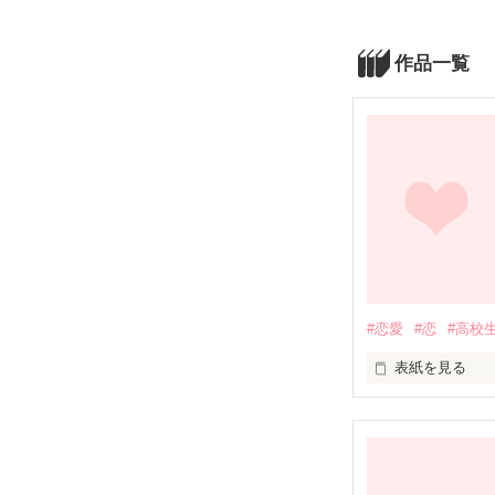
作品一覧
#恋愛
#恋
#高校
表紙を見る
ピンク色の道(第2