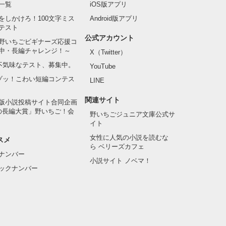
一覧
iOS版アプリ
をしかけろ！100文字ミス
Android版アプリ
テスト
公式アカウント
野いちごビギナーズ応援コ
中・長編チャレンジ！～
X（Twitter）
の不気味なテスト、募集中。
YouTube
でゾッ！こわい短編コンテス
LINE
関連サイト
版小説投稿サイト合同企画
の長編大賞」野いちご！会
野いちごジュニア文庫公式サ
イト
女性に人気の小説を読むな
スメ
ら ベリーズカフェ
ナンバー
小説サイト ノベマ！
ックナンバー