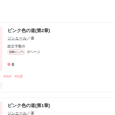
ピンク色の道(第2章)
ジンエール
／著
総文字数/0
0ページ
恋愛(ピュア)
0
生
#純粋
#純愛
章)

ピンク色の道(第1章)
ジンエール
／著