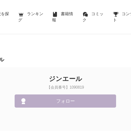
説を探
ランキン
書籍情
コミッ
コン
グ
報
ク
ト
ル
ジンエール
【会員番号】1090819
フォロー