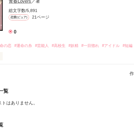
青春Lovers
／著
切な人が貴方の目の前から、

総文字数/5,891
21ページ
恋愛(ピュア)
いなくなったら、どうしますか？

0
のか、

のか、

運命の恋
#運命の糸
#芸能人
#高校生
#妖精
#一目惚れ
#アイドル
#短編
のか。

すか？

精売り」に出会ったら、

、時計屋～オルロジェ～

い。

作
の歌は。

銀時計」を探してくれる。」

告げる歌。

一覧
教えてくれる。」

会う。

ストはありません。
とき、

。



覧

