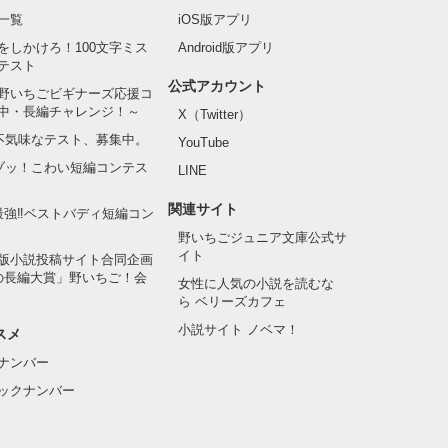
一覧
iOS版アプリ
をしかけろ！100文字ミス
Android版アプリ
テスト
公式アカウント
野いちごビギナーズ応援コ
中・長編チャレンジ！～
X（Twitter）
の不気味なテスト、募集中。
YouTube
でゾッ！こわい短編コンテス
LINE
関連サイト
最強‼ベストバディ短編コン
野いちごジュニア文庫公式サ
イト
版小説投稿サイト合同企画
の長編大賞」野いちご！会
女性に人気の小説を読むな
ら ベリーズカフェ
小説サイト ノベマ！
スメ
ナンバー
ックナンバー