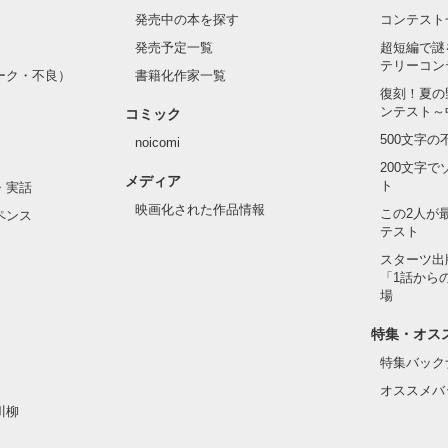
発売中の本を探す
コンテスト
発売予定一覧
超短編で謎
テリーコン
ーク・不良）
書籍化作家一覧
復刻！夏の
ンテスト～
コミック
500文字
noicomi
作品を読む
200文字
メディア
ト
・実話
映画化された作品情報
この2人が
ペンス
テスト
スターツ出
「1話から
場
特集・オス
特集バック
オススメバ
川柳