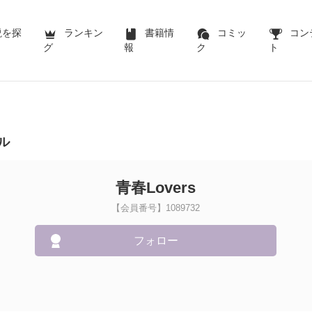
説を探
ランキン
書籍情
コミッ
コン
グ
報
ク
ト
ル
青春Lovers
【会員番号】1089732
フォロー