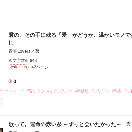
君の、その手に残る「愛」がどうか、温かいモノで
に
青春Lovers
／著
総文字数/8,643
42ページ
恋愛(ピュア)
0
#イケメン！？
#愛してる
#ファンタジー
#時計屋
#シリアス
#親友
#じ
当の「愛してる」を知った。

歌って。運命の赤い糸 ～ずっと会いたかった～
完