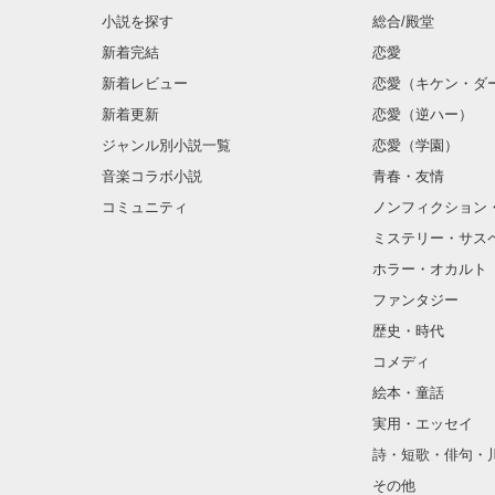
    剣道部のエース。

小説を探す
総合/殿堂
    メガネをとるとイケメン！？

新着完結
恋愛
新着レビュー
恋愛（キケン・ダ
新着更新
恋愛（逆ハー）
ジャンル別小説一覧
恋愛（学園）
音楽コラボ小説
青春・友情
コミュニティ
ノンフィクション
ミステリー・サス
ホラー・オカルト
ファンタジー
歴史・時代
コメディ
絵本・童話
実用・エッセイ
詩・短歌・俳句・
その他