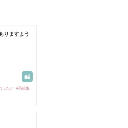
ありますよう
れったい
#高校生