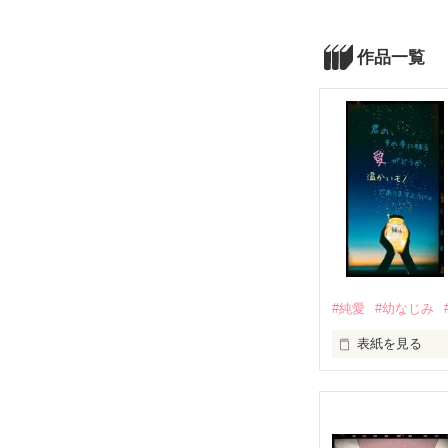
作品一覧
#純愛
#幼なじみ
表紙を見る
私はその日、本
ღ*ღ*ღ*ღ*ღ*
