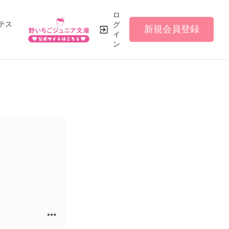
ロ
テス
グ
新規会員登録
イ
ン