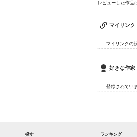
♡♡♡

レビューした作品
その人の全てが
♪間宮 咲

時計屋だけが、
繰り返される日
マイリンク
感じている女子
なら、「金の海
♪妖精売り

それは、「両想
瓶ずめの妖精を
マイリンクの
それは、「悲劇
どうか、貴方が
ღღღ

ღ*ღ*ღ*ღ*ღ*

「....貴方に
好きな作家
「朝村さん。俺
登録されてい
「「愛してる」
     こんなに重たい言葉だったかな・・・・」

🕒朝村 陽子(あ
    何故か「金の海中時計」を持っている。

    初恋の人を失った過去を持つ。

🕒時那 美継

    普段は大人しく、本を読んでいる。

探す
ランキング