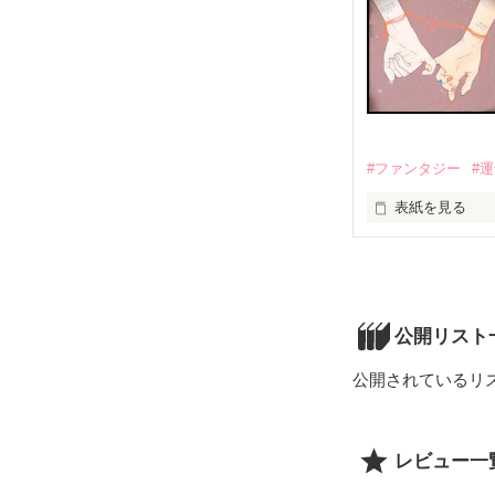
貴方は、もし大
突然、

・・・・永遠に
何を思っていた
何を願っていた
#ファンタジー
#
何を愛していた
表紙を見る
知りたくないで
もし貴方が「妖
「そう思うなら
妖精を買うとい
   を探しなさい。」

妖精が歌う、そ
「貴方と共に「
「運命の恋」を
公開リスト
「「銀時計」が
貴方はきっと出
公開されているリ
人が亡くなった
貴方だけの1人に
人はひとつ、

「銀の海中時計」
運命の人に。

レビュー一
を落としていく。