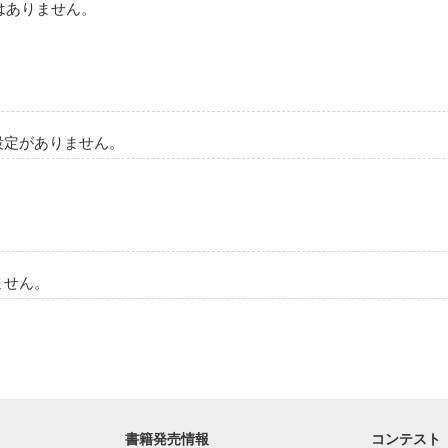
はありません。
刻まれた海中時計。

動かせる時計。

々に、何処か息苦しさを

高生。

中時計」は？

いの証」

売り歩いている。

設定がありません。
の証」

・・・・

ずっと会いたかった気がする」

が時計屋～オルロジェ～だよ。」

ません。
って、

作品を読む
さむら ようこ)

書籍発売情報
コンテスト