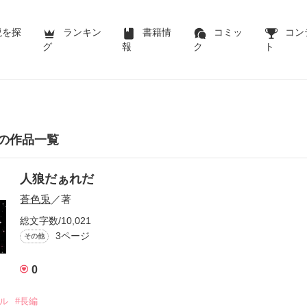
説を探
ランキン
書籍情
コミッ
コン
グ
報
ク
ト
の作品一覧
人狼だぁれだ
蒼色兎
／著
総文字数/10,021
3ページ
その他
0
ナル
#長編