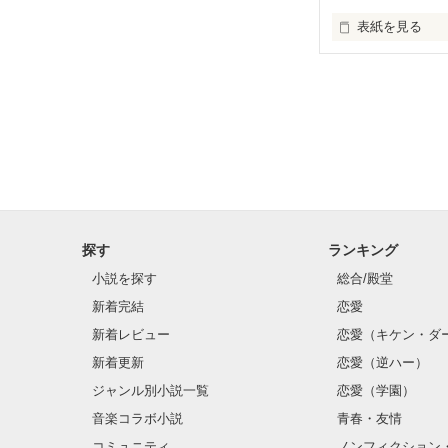
表紙を見る
野いちご処女作
こんにちは、蒼
今回はかわいい
ぜひ皆様も謎解
文才はないので
探す
ランキング
小説を探す
総合/殿堂
新着完結
恋愛
新着レビュー
恋愛（キケン・ダ
新着更新
恋愛（逆ハー）
ジャンル別小説一覧
恋愛（学園）
音楽コラボ小説
青春・友情
コミュニティ
ノンフィクション