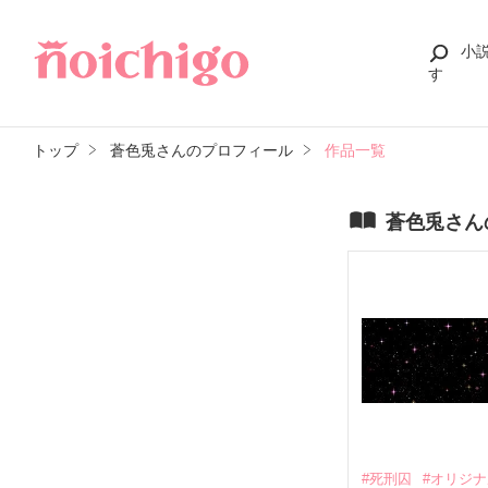
小
す
トップ
蒼色兎さんのプロフィール
作品一覧
蒼色兎さん
#死刑囚
#オリジ