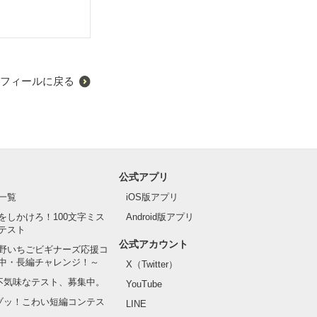
フィールに戻る
公式アプリ
一覧
iOS版アプリ
をしかけろ！100文字ミス
Android版アプリ
テスト
公式アカウント
野いちごビギナーズ応援コ
中・長編チャレンジ！～
X（Twitter）
の不気味なテスト、募集中。
YouTube
でゾッ！こわい短編コンテス
LINE