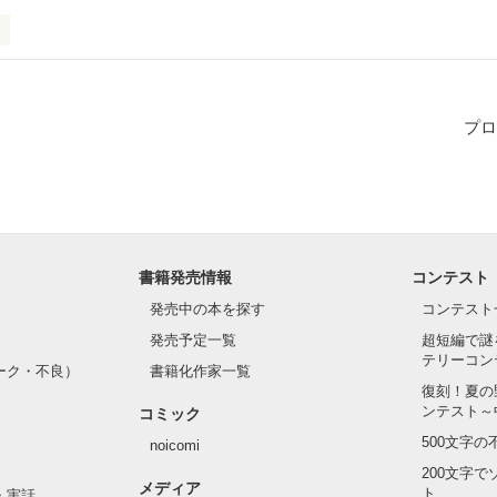
がこんなのでいいんでしょうか、えぇいいんです。

色兎です。

プロ
女の子大放出の殺伐としたお話です。

きをしながら考えて欲しいと思います。

よろしくお願いします
書籍発売情報
コンテスト
発売中の本を探す
コンテスト
作品を読む
発売予定一覧
超短編で謎
テリーコン
ーク・不良）
書籍化作家一覧
復刻！夏の
ンテスト～
コミック
500文字
noicomi
200文字
メディア
ト
・実話