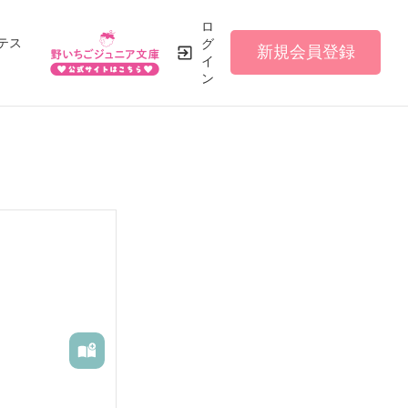
ロ
テス
グ
新規会員登録
イ
ン