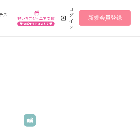
ロ
テス
グ
新規会員登録
イ
ン