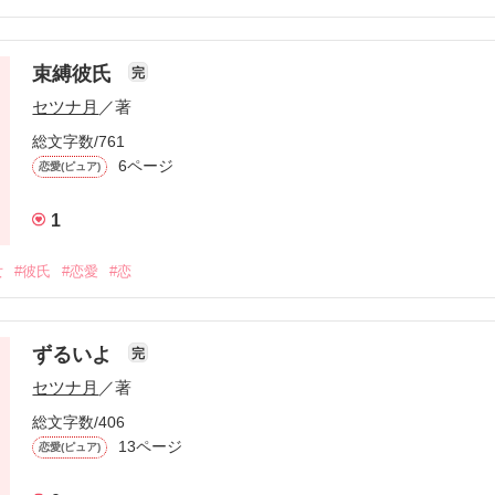
束縛彼氏
完
セツナ月
／著
総文字数/761
6ページ
恋愛(ピュア)
1
女
#彼氏
#恋愛
#恋
ずるいよ
完
セツナ月
／著
総文字数/406
13ページ
恋愛(ピュア)