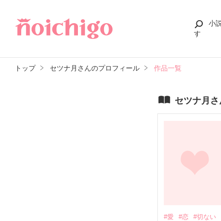
小
す
トップ
セツナ月さんのプロフィール
作品一覧
セツナ月さ
#愛
#恋
#切ない