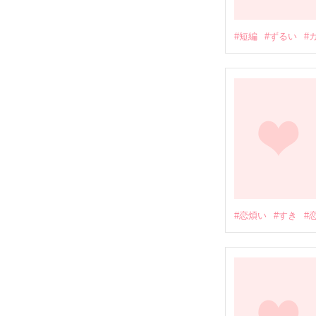
#短編
#ずるい
#
#恋煩い
#すき
#