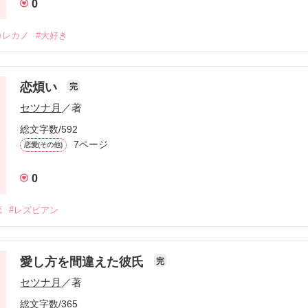
0
カレカノ
#大好き
恋煩い
完
セツナ月
／著
総文字数/592
7ページ
恋愛(その他)
0
恋
#レズビアン
愛し方を間違えた彼氏
完
セツナ月
／著
総文字数/365