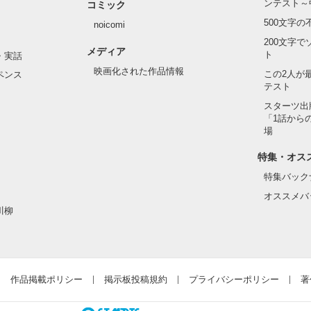
ンテスト～
コミック
500文字
noicomi
200文字
メディア
ト
・実話
映画化された作品情報
この2人が
ペンス
テスト
スターツ出
「1話から
場
特集・オス
特集バック
オススメバ
川柳
作品掲載ポリシー
掲示板投稿規約
プライバシーポリシー
著