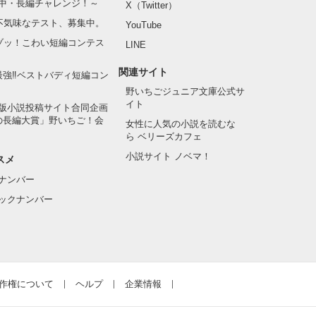
中・長編チャレンジ！～
X（Twitter）
の不気味なテスト、募集中。
YouTube
でゾッ！こわい短編コンテス
LINE
関連サイト
最強‼ベストバディ短編コン
野いちごジュニア文庫公式サ
イト
版小説投稿サイト合同企画
の長編大賞」野いちご！会
女性に人気の小説を読むな
ら ベリーズカフェ
小説サイト ノベマ！
スメ
ナンバー
ックナンバー
作権について
ヘルプ
企業情報