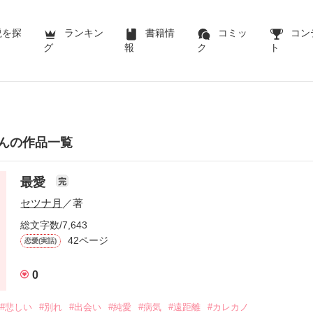
説を探
ランキン
書籍情
コミッ
コン
グ
報
ク
ト
んの作品一覧
最愛
完
セツナ月
／著
総文字数/7,643
42ページ
恋愛(実話)
0
#悲しい
#別れ
#出会い
#純愛
#病気
#遠距離
#カレカノ