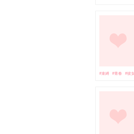
#束縛
#青春
#彼