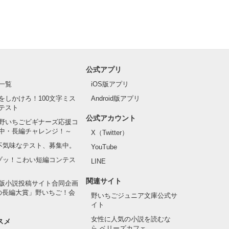
公式アプリ
一覧
iOS版アプリ
をしかけろ！100文字ミス
Android版アプリ
テスト
公式アカウント
野いちごビギナーズ応援コ
中・長編チャレンジ！～
X（Twitter）
の不気味なテスト、募集中。
YouTube
でゾッ！こわい短編コンテス
LINE
関連サイト
版小説投稿サイト合同企画
の長編大賞」野いちご！会
野いちごジュニア文庫公式サ
イト
女性に人気の小説を読むな
スメ
ら ベリーズカフェ