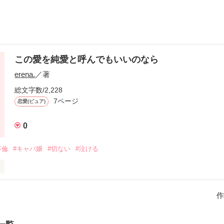
この愛を純愛と呼んでもいいのなら
erena.
／著
総文字数/2,228
7ページ
恋愛(ピュア)
0
不倫
#キャバ嬢
#切ない
#泣ける
のお店

居て、お子さんもいて。

作
思うほど惹かれていくけど

める度に

くて、
