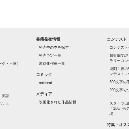
書籍発売情報
コンテスト
発売中の本を探す
コンテスト
発売予定一覧
超短編で謎
テリーコン
ーク・不良）
書籍化作家一覧
復刻！夏の
ンテスト～
コミック
500文字
noicomi
200文字
メディア
ト
・実話
映画化された作品情報
スターツ出
ペンス
「1話から
場
特集・オス