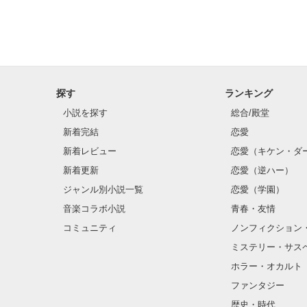
探す
ランキング
小説を探す
総合/殿堂
新着完結
恋愛
新着レビュー
恋愛（キケン・ダ
新着更新
恋愛（逆ハー）
ジャンル別小説一覧
恋愛（学園）
音楽コラボ小説
青春・友情
コミュニティ
ノンフィクション
ミステリー・サス
ホラー・オカルト
ファンタジー
歴史・時代