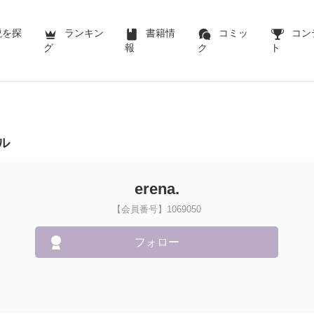
説を探
ランキン
書籍情
コミッ
コン
グ
報
ク
ト
ル
erena.
【会員番号】1069050
フォロー