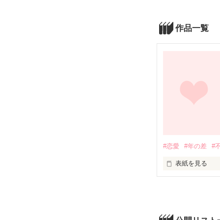
作品一覧
#恋愛
#年の差
#
表紙を見る
出会ったのは夜
彼には奥さんが
ダメだと思えば
何度も愛を確か
切なくて、苦し