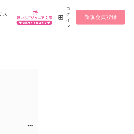
ロ
テス
グ
新規会員登録
イ
ン