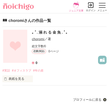
ログイン
メニュー
ジュニア文庫
choromiさんの作品一覧
｡ ﾟ. 溺 れ る 金 魚 . ﾟ｡
choromi
／著
総文字数/0
0ページ
恋愛(実話)
0
#実話
#オフィスラブ
#年の差
表紙を見る
◓ 溺死 ◓

プロフィールに戻る
貴方に恋した金魚の末路 。
