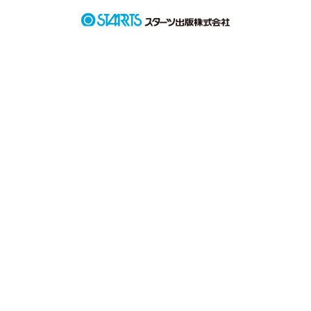
((   冴木 榮一 (27)   ))

ｻｴｷ ｴｲｲﾁ

((   傘原 柊里 (21)   ))

ｶｻﾊﾗ ﾋﾖﾘ

午前6時 。12月の明け方は肌を刺すような寒さで

私の眠気も吹き飛ばす程だった 。

( あぁぁぁ寒い 。朝早すぎ... )

会社の照明を点け、タイムカードを切り、

私の長い一日が始まった 。
