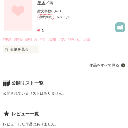
黎禾
／著
総文字数/1,473
6ページ
恋愛(実話)
1
#実話
#恋愛
#悲しみ
#涙
#束縛
#DV
#野いちご大賞
表紙を見る
こんにちは。初めまして。黎禾と申します。

作品をすべて見る
私の高校生の頃の実話をなんとなく形に

してみようと思いこの作品を書かせて頂きました。

ここに書いてある内容は全てノンフィクション。

公開リスト一覧
実話です。

こんな人たちもいるんだとこういう人生があるんだと

公開されているリストはありません。
元気づけることが出来ればいいです。

黎禾
レビュー一覧
レビューした作品はありません。