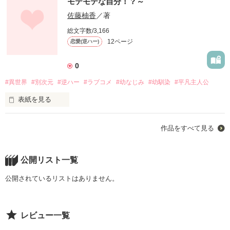
モテモテな自分！？～
佐藤柚香
／著
総文字数/3,166
12ページ
恋愛(逆ハー)
0
#異世界
#別次元
#逆ハー
#ラブコメ
#幼なじみ
#幼馴染
#平凡主人公
表紙を見る
可愛い妹を羨ましいと思っていた私がいけないの？

作品をすべて見る
ある日突然

別世界の『私』になっていた主人公、七花(ななか)

その世界では姉妹も親友もいない

公開リスト一覧
いるのは違う人生をおくる親と見知らぬ幼なじみだけ！？

はたして七花は元の世界に戻るのか！
公開されているリストはありません。
作品を読む
レビュー一覧