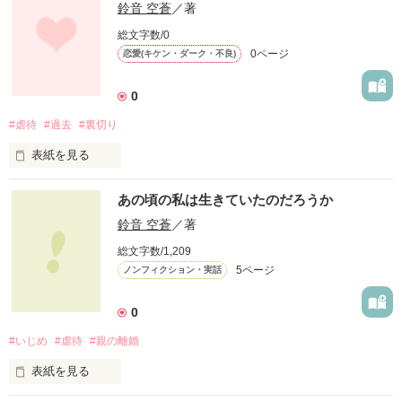
鈴音 空蒼
／著
総文字数/0
0ページ
恋愛(キケン・ダーク・不良)
0
#虐待
#過去
#裏切り
表紙を見る
あの頃の私は生きていたのだろうか
心に闇を抱えた少女、神崎悠里(カンザキユウリ)

鈴音 空蒼
／著
誰にも心を開かない少女の秘密を知った少年、佐藤玲於(サトウ
総文字数/1,209
レオ)

5ページ
ノンフィクション・実話
少年は少女を助けることが出来るのか。

0
#いじめ
#虐待
#親の離婚
作品を読む
表紙を見る