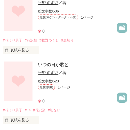
平野すず♡
／著
総文字数/536
1ページ
恋愛(キケン・ダーク・不良)
0
#花より男子
#花沢類
#牧野つくし
#裏切り
表紙を見る
この作品は神尾葉子様の「花より男子」です。類×つくしの物
いつの日か君と
語です。

司はヒールとして出ます。
平野すず♡
／著
総文字数/523
1ページ
恋愛(学園)
作品を読む
0
#花より男子
#F4
#花沢類
#切ない
表紙を見る