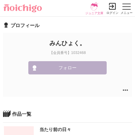
ログイン
メニュー
ジュニア文庫
プロフィール
みんひょく。
【会員番号】1032468
フォロー
作品一覧
当たり前の日々