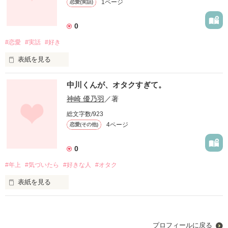
1ページ
恋愛(実話)
あなたの近くにいれた時は、とっても幸せでした。

0
｢あー、これ一応実話ですよー、笑笑｣

#恋愛
#実話
#好き
リアルに知り合いの人はスルーして、

表紙を見る
一緒に帰れた時。

あなたがいた、あの頃に、今戻ることが出来たなら。

中川くんが、オタクすぎて。
あなたの笑顔を見れた時。

神崎 優乃羽
／著
そう、考えた事がある方はいませんか。？

私には、その全てが幸せでした。

総文字数/923
4ページ
恋愛(その他)
あなたの近くにいれた時は、とっても幸せでした。

その幸せをたとえ、一瞬だったとしても、味あわせてくれたあ
なたに、

0
とても感謝しています。

｢あー、これ一応実話ですよー、笑笑｣

#年上
#気づいたら
#好きな人
#オタク
リアルに知り合いの人はスルーして、

また、どこかで会えるかもしれない。

表紙を見る
一緒に帰れた時。

そんな奇跡を信じて、

中学1年生｢神崎美玲｣が出会ったのは、高校1年生の｢中川晴
斗｣。

あなたの笑顔を見れた時。

毎日あなたを、探してしまう自分がいます。

プロフィールに戻る