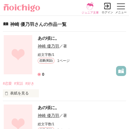
ログイン
メニュー
ジュニア文庫
神崎 優乃羽さんの作品一覧
あの頃に。
神崎 優乃羽
／著
総文字数/1
1ページ
恋愛(実話)
0
#恋愛
#実話
#好き
表紙を見る
あなたがいた、あの頃に、今戻ることが出来たなら。

あの頃に。
神崎 優乃羽
／著
そう、考えた事がある方はいませんか。？

総文字数/1