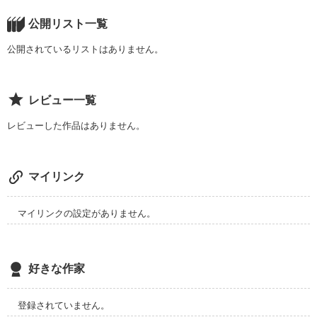
公開リスト一覧
 ひきこもり(17歳女)

本当のまがいものはいつだってそっちだ

公開されているリストはありません。
と

クラスの真ん中(17歳男)

レビュー一覧
レビューした作品はありません。
の

放課後

マイリンク
マイリンクの設定がありません。
作品を読む
彼女は学校に行“かない”？

好きな作家
彼女は学校に行“けない”？

彼女は学校に行“きたい”？

登録されていません。