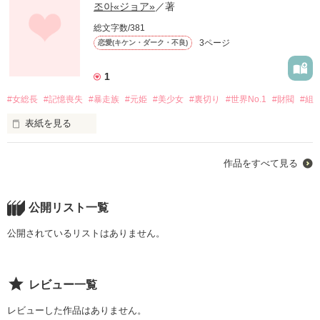
조아«ジョア»
／著
総文字数/381
3ページ
恋愛(キケン・ダーク・不良)
1
#女総長
#記憶喪失
#暴走族
#元姫
#美少女
#裏切り
#世界No.1
#財閥
#組
表紙を見る
今から2年前…

作品をすべて見る
世界No.1暴走族

【龍神】«りゅうじん»

公開リスト一覧
という族に歴代最強の12代目女総長がいた

公開されているリストはありません。
【舞蝶】«まいちょう»

レビュー一覧
と呼ばれており、皆から尊敬されていた。

レビューした作品はありません。
だが突然舞蝶が総長を辞めた。
