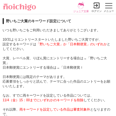
ログイン
メニュー
ジュニア文庫
野いちご大賞のキーワード設定について
いつも野いちごをご利用いただきましてありがとうございます。
10/31よりエントリースタートいたしました野いちご大賞ですが、
設定するキーワードは
「野いちご大賞」か「日本郵便賞」のいずれか
と
してください。
大賞、レーベル賞、りぼん賞にエントリーする場合は→「野いちご大
賞」
日本郵便賞にエントリーする場合は→「日本郵便賞ｌ
日本郵便賞には既定のテーマがあります。
応募要項をしっかりと読んで、テーマに合った作品のエントリーをお願
いいたします。
なお、すでに両キーワードを設定している作品については、
11/4（金）15：00までにいずれかのキーワードを削除
してください。
それ以降、
両キーワードを設定している作品は審査対象外
となりますの
で、