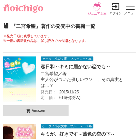
ログイン
メニュー
ジュニア文庫
『二宮希望』著作の発売中の書籍一覧
※発売日順に表示しています。
※一部の書籍化作品は、試し読みでの公開となります。
ケータイ小説文庫 ブルーレーベル
恋日和～キミに届かない恋でも～
二宮希望／著
主人公がついた優しいウソ…。その真実と
は…？
発売日：
2015/11/25
定 価：
616円(税込)
Amazon
ケータイ小説文庫 ブルーレーベル
キミが、好きです～茜色の空の下～